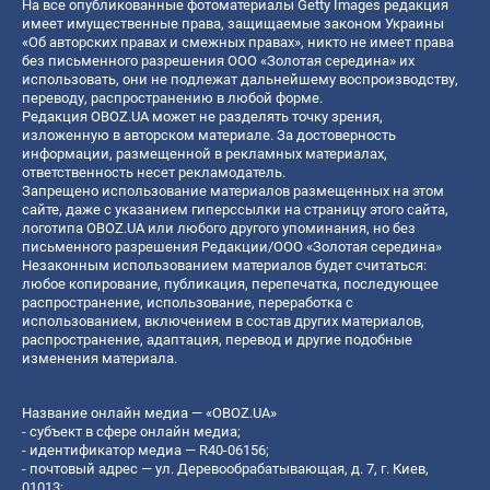
На все опубликованные фотоматериалы Getty Images редакция
имеет имущественные права, защищаемые законом Украины
«Об авторских правах и смежных правах», никто не имеет права
без письменного разрешения ООО «Золотая середина» их
использовать, они не подлежат дальнейшему воспроизводству,
переводу, распространению в любой форме.
Редакция OBOZ.UA может не разделять точку зрения,
изложенную в авторском материале. За достоверность
информации, размещенной в рекламных материалах,
ответственность несет рекламодатель.
Запрещено использование материалов размещенных на этом
сайте, даже с указанием гиперссылки на страницу этого сайта,
логотипа OBOZ.UA или любого другого упоминания, но без
письменного разрешения Редакции/ООО «Золотая середина»
Незаконным использованием материалов будет считаться:
любое копирование, публикация, перепечатка, последующее
распространение, использование, переработка с
использованием, включением в состав других материалов,
распространение, адаптация, перевод и другие подобные
изменения материала.
Название онлайн медиа — «OBOZ.UA»
- субъект в сфере онлайн медиа;
- идентификатор медиа — R40-06156;
- почтовый адрес — ул. Деревообрабатывающая, д. 7, г. Киев,
01013;