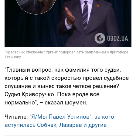
"Главный вопрос: как фамилия того судьи,
который с такой скоростью провел судебное
слушание и вынес такое четкое решение?
Судья Криворучко. Пока вроде все
нормально", – сказал шоумен.
Читайте:
"Я/Мы Павел Устинов": за кого
вступилась Собчак, Лазарев и другие