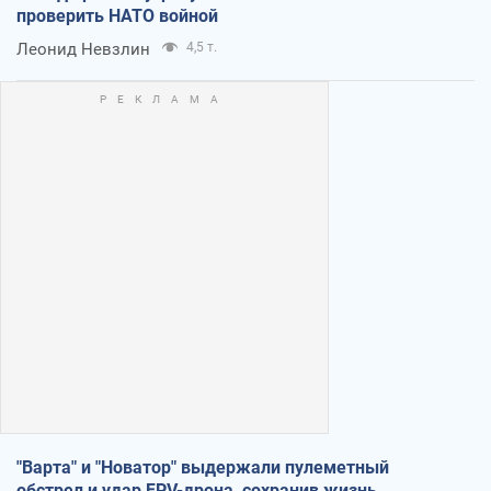
проверить НАТО войной
Леонид Невзлин
4,5 т.
"Варта" и "Новатор" выдержали пулеметный
обстрел и удар FPV-дрона, сохранив жизнь