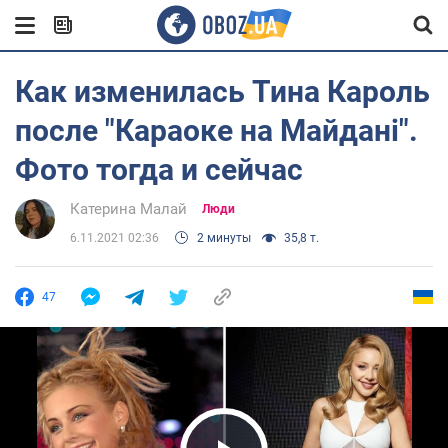
Как изменилась Тина Кароль
после "Караоке на Майдані".
Фото тогда и сейчас
Катерина Малай
Люди
6.11.2021 02:36
2 минуты
35,8 т.
47