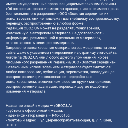
имеет имущественные права, защищаемые законом Украины
«Об авторских правах и смежных правах», никто не имеет права
без письменного разрешения ООО «Золотая середина» их
использовать, они не подлежат дальнейшему воспроизводству,
переводу, распространению в любой форме.
Редакция OBOZ.UA может не разделять точку зрения,
изложенную в авторском материале. За достоверность
информации, размещенной в рекламных материалах,
ответственность несет рекламодатель.
Запрещено использование материалов размещенных на этом
сайте, даже с указанием гиперссылки на страницу этого сайта,
логотипа OBOZ.UA или любого другого упоминания, но без
письменного разрешения Редакции/ООО «Золотая середина»
Незаконным использованием материалов будет считаться:
любое копирование, публикация, перепечатка, последующее
распространение, использование, переработка с
использованием, включением в состав других материалов,
распространение, адаптация, перевод и другие подобные
изменения материала.
Название онлайн медиа — «OBOZ.UA»
- субъект в сфере онлайн медиа;
- идентификатор медиа — R40-06156;
- почтовый адрес — ул. Деревообрабатывающая, д. 7, г. Киев,
01013;