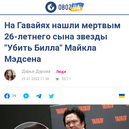
На Гавайях нашли мертвым
26-летнего сына звезды
"Убить Билла" Майкла
Мэдсена
Дарья Дурова
Люди
25.01.2022 11:36
20,7 т.
39