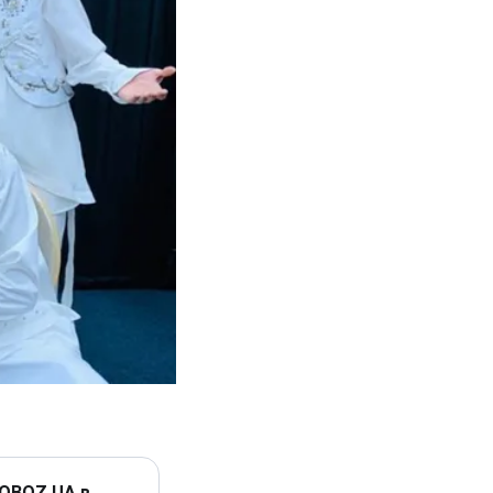
 OBOZ.UA в