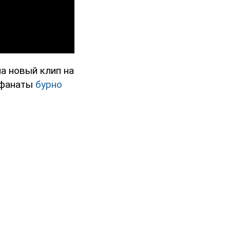
ла новый клип на
 фанаты
бурно