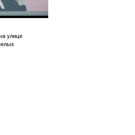
на улице
селых