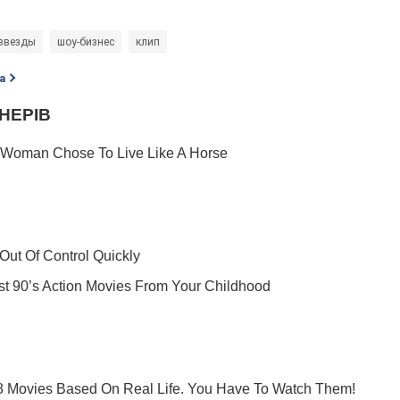
звезды
шоу-бизнес
клип
а