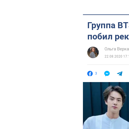
Группа B
побил ре
Ольга Верк
22.08.2020 17:
3