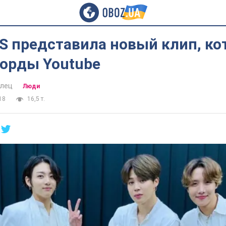
TS представила новый клип, к
корды Youtube
алец
Люди
18
16,5 т.