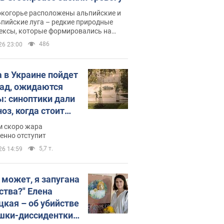
окогорье расположены альпийские и
пийские луга – редкие природные
ексы, которые формировались на
ении сотен лет
486
26 23:00
 в Украине пойдет
пад, ожидаются
ы: синоптики дали
оз, когда стоит
ать изменения
м скоро жара
ды
енно отступит
5,7 т.
26 14:59
, может, я запугана
ства?" Елена
цкая – об убийстве
шки-диссидентки