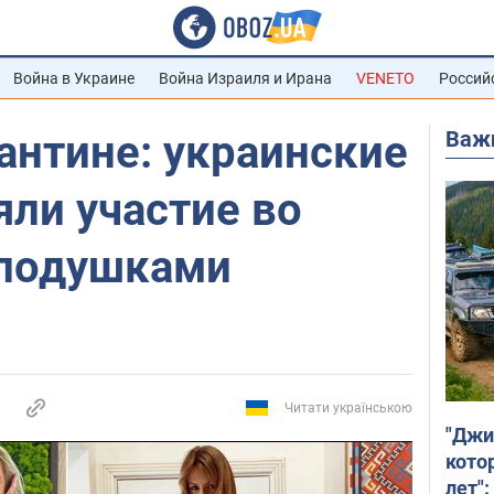
Война в Украине
Война Израиля и Ирана
VENETO
Россий
Важ
антине: украинские
ли участие во
 подушками
Читати українською
"Джи
кото
лет":