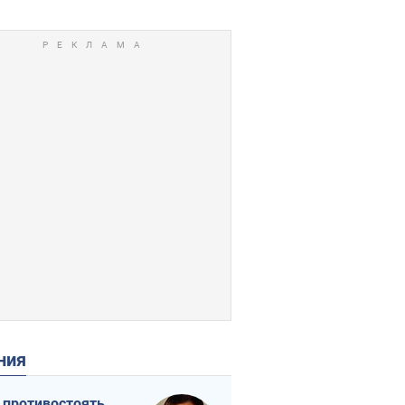
ения
 противостоять