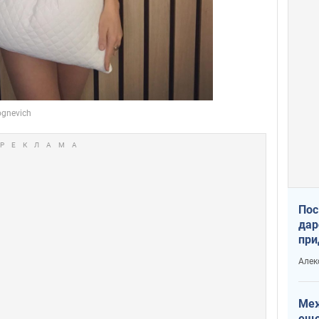
Пос
дар
при
Укр
Алек
Меж
еще