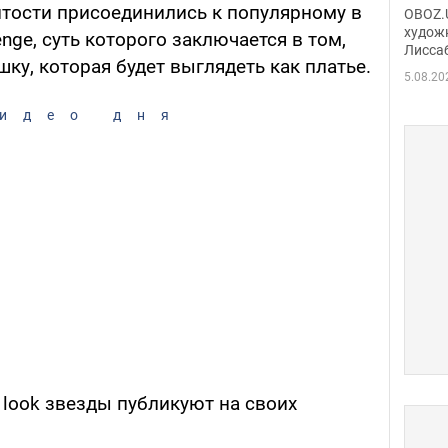
Аллы
тости присоединились к популярному в
OBOZ.U
сына
худож
nge, суть которого заключается в том,
Лисса
Порт
шку, которая будет выглядеть как платье.
деть
5.08.20
идео дня
look звезды публикуют на своих