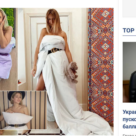
TO
Укра
пуск
балл
пров
Глава 