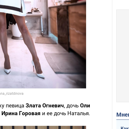
жу певица
Злата Огневич
, дочь
Оли
р
Ирина Горовая
и ее дочь Наталья.
Мн
Как