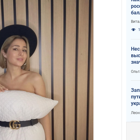
рос
бал
Вита
1
Нес
выс
зна
Ольг
Зап
пут
укр
Леон