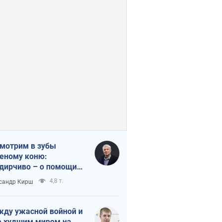
мотрим в зубы
еному коню:
дирчиво – о помощи
аине
4,8 т.
сандр Кирш
ду ужасной войной и
 худшим миром на