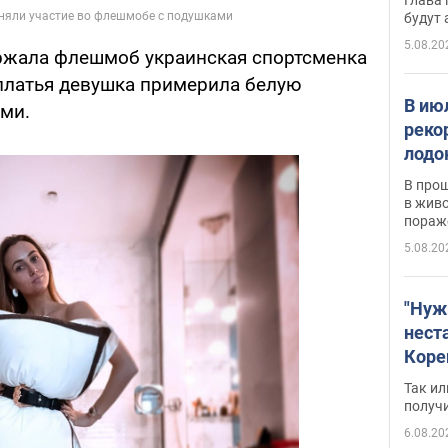
будут
5.08.20
ержала флешмоб украинская спортсменка
 платья девушка примерила белую
В ию
ми.
реко
лодо
обна
В про
в живо
пораж
5.08.20
"Нуж
нест
Коре
бизн
Так ил
имею
получ
пом
6.08.20