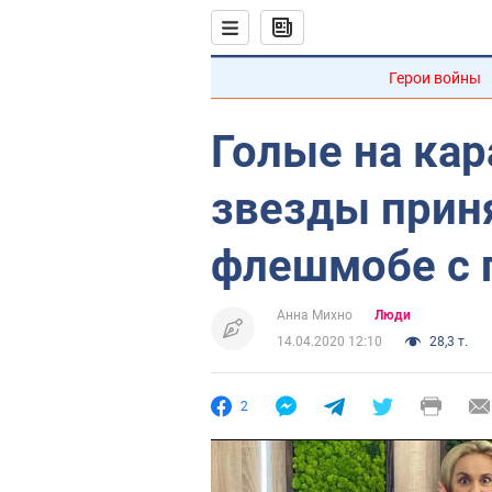
Герои войны
Голые на кар
звезды приня
флешмобе с
Анна Михно
Люди
14.04.2020 12:10
28,3 т.
2