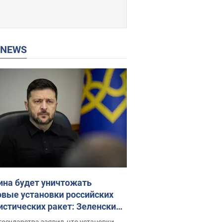
P NEWS
ина будет уничтожать
овые установки российских
истических ракет: Зеленский
ел заседание СНБО
государства заявил, что установки