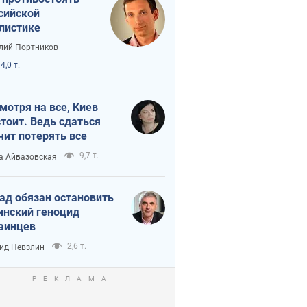
сийской
листике
лий Портников
4,0 т.
мотря на все, Киев
тоит. Ведь сдаться
чит потерять все
9,7 т.
а Айвазовская
ад обязан остановить
инский геноцид
аинцев
2,6 т.
ид Невзлин