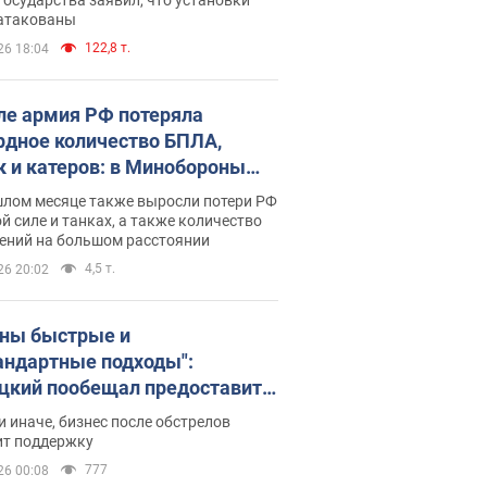
 атакованы
122,8 т.
26 18:04
ле армия РФ потеряла
рдное количество БПЛА,
к и катеров: в Минобороны
родовали статистику
шлом месяце также выросли потери РФ
й силе и танках, а также количество
ений на большом расстоянии
4,5 т.
26 20:02
ны быстрые и
андартные подходы":
цкий пообещал предоставить
есу приоритетный доступ к
и иначе, бизнес после обстрелов
щимся складским
ит поддержку
ещениям
777
26 00:08