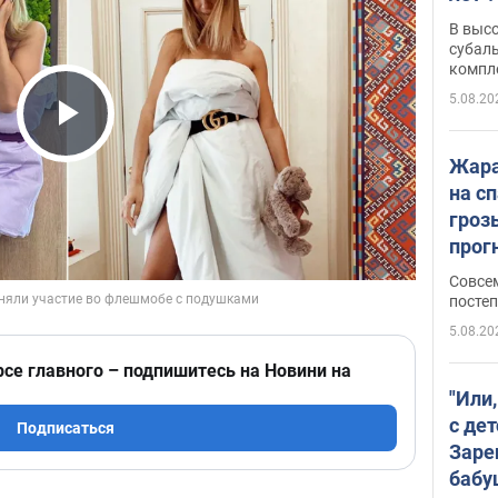
В выс
субаль
компл
протяж
5.08.20
Play Video
Жара
на с
гроз
прогн
ожид
Совсе
пого
постеп
5.08.20
рсе главного – подпишитесь на Новини на
"Или
с дет
Подписаться
Заре
бабу