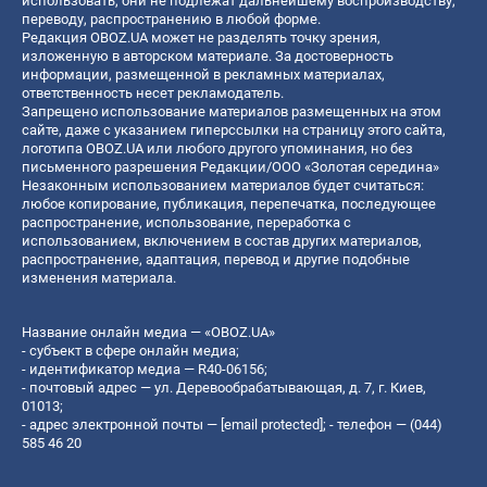
использовать, они не подлежат дальнейшему воспроизводству,
переводу, распространению в любой форме.
Редакция OBOZ.UA может не разделять точку зрения,
изложенную в авторском материале. За достоверность
информации, размещенной в рекламных материалах,
ответственность несет рекламодатель.
Запрещено использование материалов размещенных на этом
сайте, даже с указанием гиперссылки на страницу этого сайта,
логотипа OBOZ.UA или любого другого упоминания, но без
письменного разрешения Редакции/ООО «Золотая середина»
Незаконным использованием материалов будет считаться:
любое копирование, публикация, перепечатка, последующее
распространение, использование, переработка с
использованием, включением в состав других материалов,
распространение, адаптация, перевод и другие подобные
изменения материала.
Название онлайн медиа — «OBOZ.UA»
- субъект в сфере онлайн медиа;
- идентификатор медиа — R40-06156;
- почтовый адрес — ул. Деревообрабатывающая, д. 7, г. Киев,
01013;
- адрес электронной почты —
[email protected]
; - телефон — (044)
585 46 20