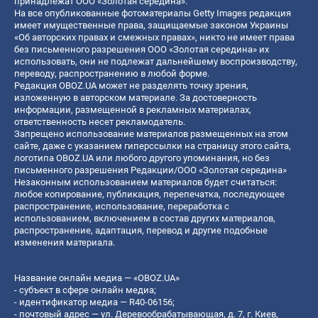
принадлежат ООО «Золотая середина».
На все опубликованные фотоматериалы Getty Images редакция
имеет имущественные права, защищаемые законом Украины
«Об авторских правах и смежных правах», никто не имеет права
без письменного разрешения ООО «Золотая середина» их
использовать, они не подлежат дальнейшему воспроизводству,
переводу, распространению в любой форме.
Редакция OBOZ.UA может не разделять точку зрения,
изложенную в авторском материале. За достоверность
информации, размещенной в рекламных материалах,
ответственность несет рекламодатель.
Запрещено использование материалов размещенных на этом
сайте, даже с указанием гиперссылки на страницу этого сайта,
логотипа OBOZ.UA или любого другого упоминания, но без
письменного разрешения Редакции/ООО «Золотая середина»
Незаконным использованием материалов будет считаться:
любое копирование, публикация, перепечатка, последующее
распространение, использование, переработка с
использованием, включением в состав других материалов,
распространение, адаптация, перевод и другие подобные
изменения материала.
Название онлайн медиа — «OBOZ.UA»
- субъект в сфере онлайн медиа;
- идентификатор медиа — R40-06156;
- почтовый адрес — ул. Деревообрабатывающая, д. 7, г. Киев,