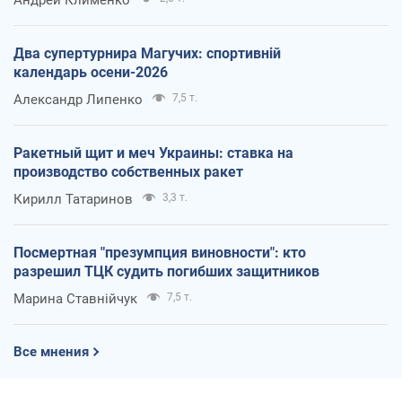
Андрей Клименко
Два супертурнира Магучих: спортивній
календарь осени-2026
Александр Липенко
7,5 т.
Ракетный щит и меч Украины: ставка на
производство собственных ракет
Кирилл Татаринов
3,3 т.
Посмертная "презумпция виновности": кто
разрешил ТЦК судить погибших защитников
Марина Ставнійчук
7,5 т.
Все мнения