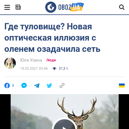
Где туловище? Новая
оптическая иллюзия с
оленем озадачила сеть
Юля Ухина
Люди
19.02.2021 03:46
31,3 т.
8