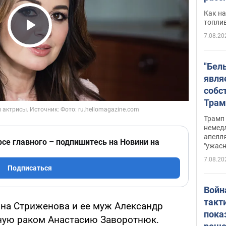
Как на
топли
7.08.20
Play Video
"Бел
явля
собс
Трам
прио
Трамп 
стро
немед
апелля
баль
рсе главного – подпишитесь на Новини на
"ужас
стои
7.08.20
долл
Подписаться
Войн
такт
ина Стриженова и ее муж Александр
пока
ную раком Анастасию Заворотнюк.