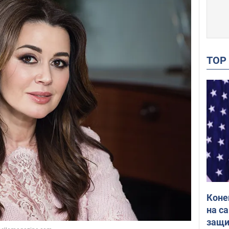
TO
Коне
на с
защи