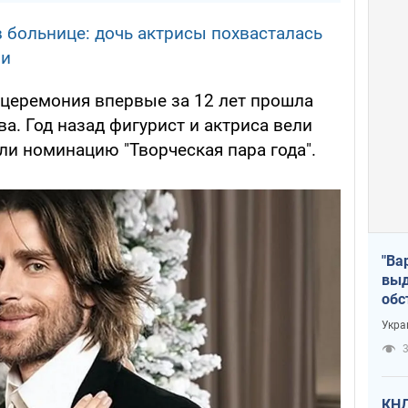
 больнице: дочь актрисы похвасталась
ии
у церемония впервые за 12 лет прошла
. Год назад фигурист и актриса вели
ли номинацию "Творческая пара года".
"Ва
выд
обс
дро
Укра
офи
3
КНД