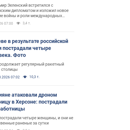
рвью с Безсмертным
ир Зеленский встретился с
нским дипломатом и изложил новое
ие войны и роли международных
ров в борьбе с Россией
3,4 т.
26 07:00
еве в результате российской
и пострадали четыре
века. Фото
продолжает регулярный ракетный
р столицы
10,3 т.
8.2026 07:02
ияне атаковали дроном
ницу в Херсоне: пострадали
аботницы
пострадали четыре женщины, и они не
венные раненые за сутки