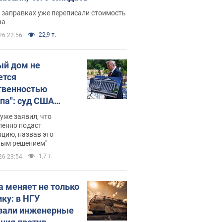
 заправках уже переписали стоимость
ва
22,9 т.
26 22:56
ый дом не
ется
твенностью
па": суд США
становил
уже заявил, что
ительство
ленно подаст
цию, назвав это
ного зала
ным решением"
мостью 400 млн
1,7 т.
26 23:54
аров
а меняет не только
ику: в НГУ
зали инженерные