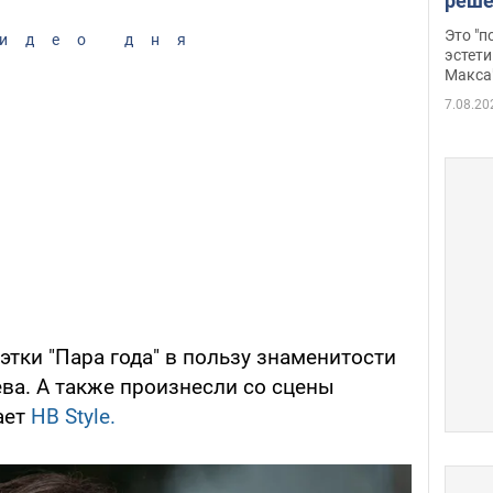
реше
росс
Это "
идео дня
дрон
эстети
Макса
7.08.20
уэтки "Пара года" в пользу знаменитости
ва. А также произнесли со сцены
ает
HB Style.