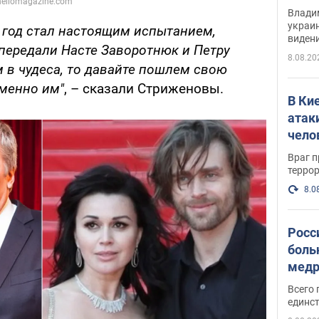
Инте
Владим
украи
т год стал настоящим испытанием,
виден
передали Насте Заворотнюк и Петру
партне
8.08.20
 в чудеса, то давайте пошлем свою
менно им"
, – сказали Стриженовы.
В Ки
атак
чело
Враг 
терро
8.0
Росс
боль
медр
Всего 
единст