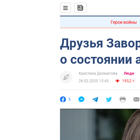
Герои войны
Друзья Заво
о состоянии 
Кристина Долматова
Люди
26.02.2020 15:45
193,2 т.
5