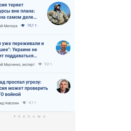
сия теряет
урсы вне плана:
 на самом деле
тует темп войны
10,1 т.
ей Мисюра
 уже переживали и
шее": Украине не
ит поддаваться
аянию из-за
9,0 т.
ей Марченко, эксперт
етного террора
ад проспал угрозу:
сия может проверить
О войной
4,1 т.
ид Невзлин