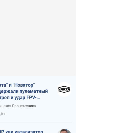
рта" и "Новатор"
ержали пулеметный
трел и удар FPV-
на, сохранив жизнь
инская Бронетехника
церу ВСУ
,6 т.
Р как катализатор