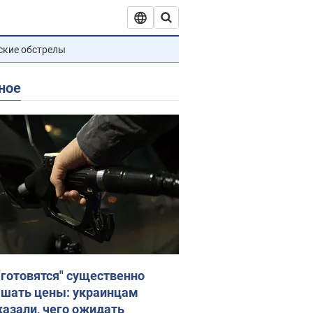
ские обстрелы
ное
"готовятся" существенно
шать цены: украинцам
казали, чего ожидать