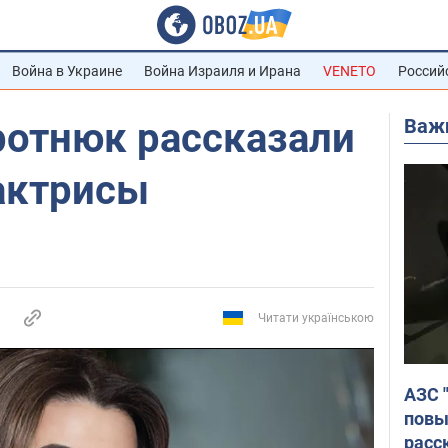
Война в Украине
Война Израиля и Ирана
VENETO
Россий
Важ
ротнюк рассказали
актрисы
Читати українською
АЗС 
повы
расс