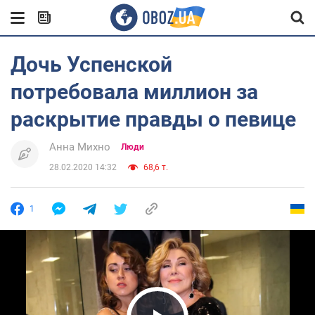
Дочь Успенской
потребовала миллион за
раскрытие правды о певице
Анна Михно
Люди
28.02.2020 14:32
68,6 т.
1