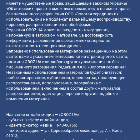
имеет имущественные права, защищаемые законом Украины
«Об авторских правах и смежных правах», никто не имеет права
без письменного разрешения ООО «Золотая середина» их
использовать, они не подлежат дальнейшему воспроизводству,
переводу, распространению в любой форме.
Редакция OBOZ.UA может не разделять точку зрения,
изложенную в авторском материале. За достоверность
информации, размещенной в рекламных материалах,
ответственность несет рекламодатель.
Запрещено использование материалов размещенных на этом
сайте, даже с указанием гиперссылки на страницу этого сайта,
логотипа OBOZ.UA или любого другого упоминания, но без
письменного разрешения Редакции/ООО «Золотая середина»
Незаконным использованием материалов будет считаться:
любое копирование, публикация, перепечатка, последующее
распространение, использование, переработка с
использованием, включением в состав других материалов,
распространение, адаптация, перевод и другие подобные
изменения материала.
Название онлайн медиа — «OBOZ.UA»
- субъект в сфере онлайн медиа;
- идентификатор медиа — R40-06156;
- почтовый адрес — ул. Деревообрабатывающая, д. 7, г. Киев,
01013;