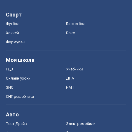
Авто
Тест Драйв
Электромобили
Акции
Сервис
Food Oboz
Рецепты
Напитки
Диеты
Экономика
Рынки и компании
Mакроэкономика
MedOboz
Новости медицины
MAMACLUB