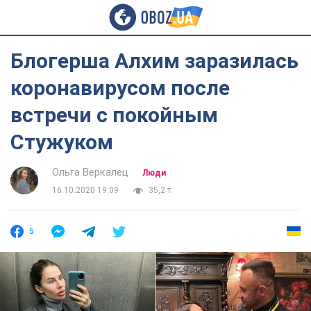
Блогерша Алхим заразилась
коронавирусом после
встречи с покойным
Стужуком
Ольга Веркалец
Люди
16.10.2020 19:09
35,2 т.
5