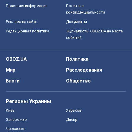
Киев
Харьков
Запорожье
Днепр
Черкассы
Спорт
Футбол
Баскетбол
Хоккей
Бокс
Формула-1
Моя школа
ГДЗ
Учебники
Онлайн уроки
ДПА
ЗНО
НМТ
СНГ решебники