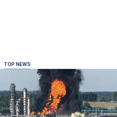
Россия сосредоточила у Москвы три кольца
ПВО: Зеленский пообещал "находить
технологии" противодействия
Президент заявил, что даже усовершенствованная система
противовоздушной обороны РФ не гарантирует защиты от
украинских ударов
8 часов назад
53,7 т.
Украина приобрела у Турции 70 баллистических
ракет и многое другое вооружение: в Госдепе
США обнародовали список
Госдеп уже проинформировал об этом американский
Конгресс