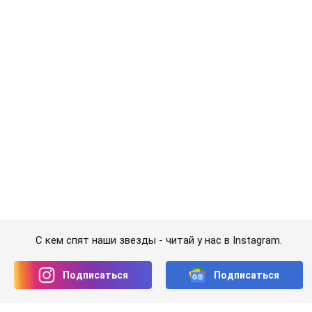
Подписаться
Подписаться
Шоу
Люди
Блогерша Алхим заразилась...
Важное
Значительные штрафы и специальные
полигоны: как проблему джипинга решают за