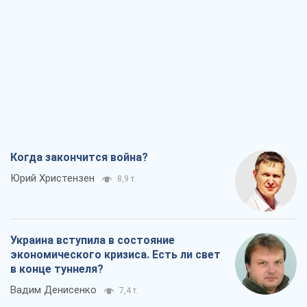
экономического кризиса. Есть ли свет
в конце туннеля?
Вадим Денисенко
7,4 т.
Чей будет Крым, тот и победит (NSJ), а
украинских футбольных чиновников
могут назвать убийцами
Александр Кирш
7,1 т.
Запад проспал угрозу: Россия может
проверить НАТО войной
Леонид Невзлин
8,4 т.
Все мнения