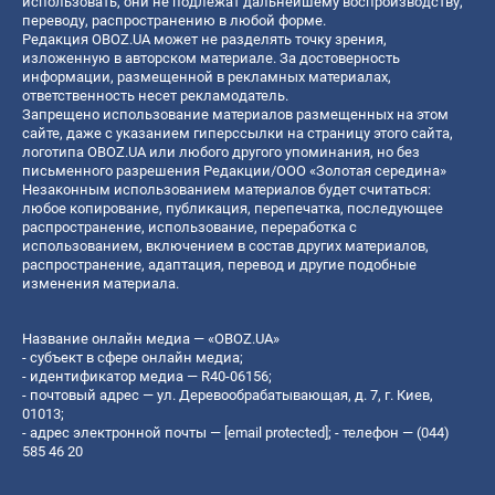
использовать, они не подлежат дальнейшему воспроизводству,
переводу, распространению в любой форме.
Редакция OBOZ.UA может не разделять точку зрения,
изложенную в авторском материале. За достоверность
информации, размещенной в рекламных материалах,
ответственность несет рекламодатель.
Запрещено использование материалов размещенных на этом
сайте, даже с указанием гиперссылки на страницу этого сайта,
логотипа OBOZ.UA или любого другого упоминания, но без
письменного разрешения Редакции/ООО «Золотая середина»
Незаконным использованием материалов будет считаться:
любое копирование, публикация, перепечатка, последующее
распространение, использование, переработка с
использованием, включением в состав других материалов,
распространение, адаптация, перевод и другие подобные
изменения материала.
Название онлайн медиа — «OBOZ.UA»
- субъект в сфере онлайн медиа;
- идентификатор медиа — R40-06156;
- почтовый адрес — ул. Деревообрабатывающая, д. 7, г. Киев,
01013;
- адрес электронной почты —
[email protected]
; - телефон — (044)
585 46 20