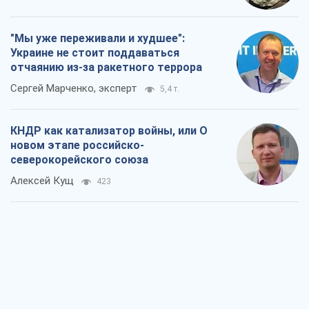
новом этапе российско-
северокорейского союза
Алексей Кущ
423
Выход в элиту ЧМ и триумф "Сокола":
что происходит в украинском хоккее
Александр Липенко
285