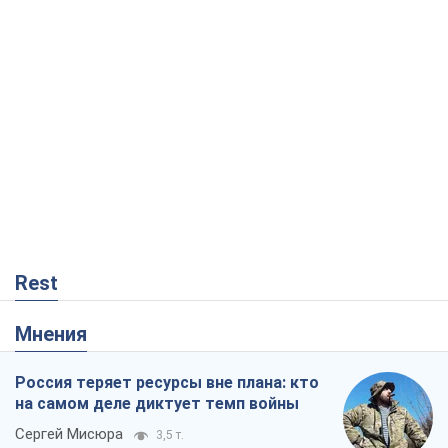
Rest
Мнения
Россия теряет ресурсы вне плана: кто
на самом деле диктует темп войны
Сергей Мисюра
3,5 т.
"Мы уже переживали и худшее":
Украине не стоит поддаваться
отчаянию из-за ракетного террора
Сергей Марченко, эксперт
5,4 т.
КНДР как катализатор войны, или О