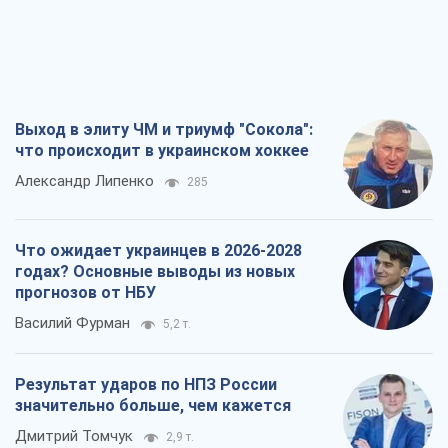
Что ожидает украинцев в 2026-2028
годах? Основные выводы из новых
прогнозов от НБУ
Василий Фурман
5,2 т.
Результат ударов по НПЗ России
значительно больше, чем кажется
Дмитрий Томчук
2,9 т.
Не месть, а стратегия: Украина
заставляет Россию платить за войну
Виктор Андрусив
3,6 т.
Все мнения