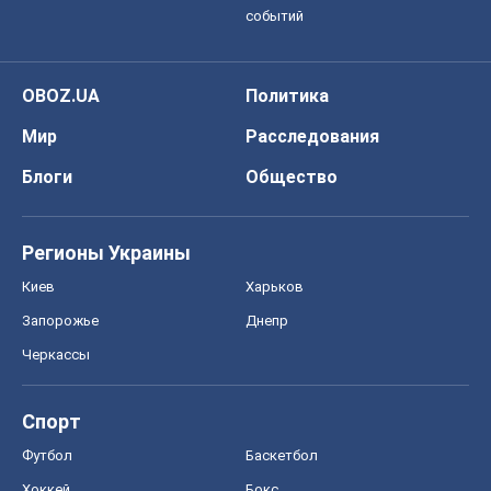
Регионы Украины
Киев
Харьков
Запорожье
Днепр
Черкассы
Спорт
Футбол
Баскетбол
Хоккей
Бокс
Формула-1
Моя школа
ГДЗ
Учебники
Онлайн уроки
ДПА
ЗНО
НМТ