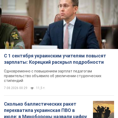
С 1 сентября украинским учителям повысят
зарплаты: Корецкий раскрыл подробности
Одновременно с повышением зарплат педагогам
правительство объявило об увеличении студенческих
стипендий
7.08.2026 00:29
11,5 т.
Сколько баллистических ракет
перехватила украинская ПВО в
июле: в Минобороны назвали цифру
Украинская ПВО работала в условиях
дефицита ракет-перехватчиков
2 часа назад
5,1 т.
Аурика Ротару через суд изменила
свою пенсию, на которую ранее
жаловалась: сколько получала