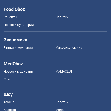
Food Oboz
Рецепты
Напитки
Новости Кулинарии
Экономика
Рынки и компании
Mакроэкономика
MedOboz
Новости медицины
MAMACLUB
Covid
Шоу
Афиша
Сплетни
Красота
Мода