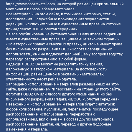
https://www.obozrevatel.com
, на которой размещен оригинальный
материал в первом абзаце материала.
Все материалы на этом сайте, в том числе интервью, статьи,
исследования – служебные произведения журналистов
редакции, исключительные имущественные права на которые
принадлежат ООО «Золотая середина».
На все опубликованные фотоматериалы Getty Images редакция
имеет имущественные права, защищаемые законом Украины
«Об авторских правах и смежных правах», никто не имеет права
без письменного разрешения ООО «Золотая середина» их
использовать, они не подлежат дальнейшему воспроизводству,
переводу, распространению в любой форме.
Редакция OBOZ.UA может не разделять точку зрения,
изложенную в авторском материале. За достоверность
информации, размещенной в рекламных материалах,
ответственность несет рекламодатель.
Запрещено использование материалов размещенных на этом
сайте, даже с указанием гиперссылки на страницу этого сайта,
логотипа OBOZ.UA или любого другого упоминания, но без
письменного разрешения Редакции/ООО «Золотая середина»
Незаконным использованием материалов будет считаться:
любое копирование, публикация, перепечатка, последующее
распространение, использование, переработка с
использованием, включением в состав других материалов,
распространение, адаптация, перевод и другие подобные
изменения материала.