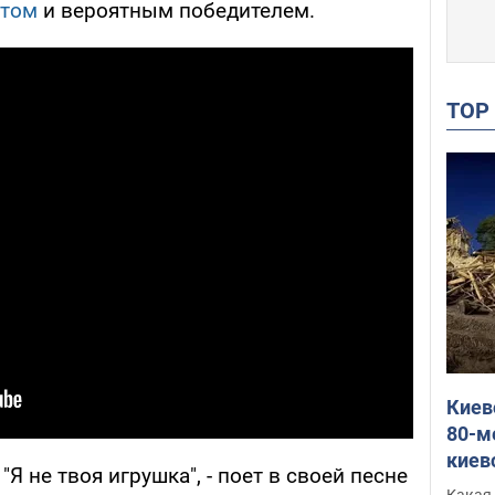
итом
и вероятным победителем.
TO
Киев
80-м
киев
"Я не твоя игрушка", - поет в своей песне
оста
Какая 