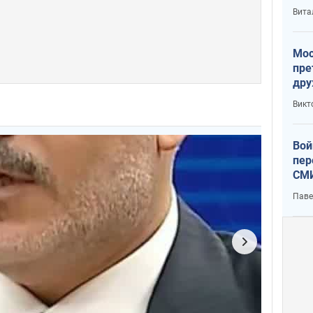
с У
Вита
Мос
пре
дру
зав
Викт
Кит
Вой
пер
СМИ
You
Паве