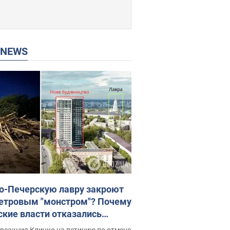
P NEWS
о-Печерскую лавру закроют
етровым "монстром"? Почему
ские власти отказались
новить строительство
реакция Кличко на петицию по отмене