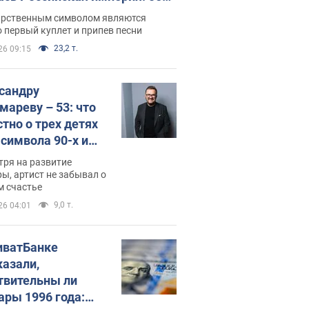
 не рассказывают в школе
арственным символом являются
 первый куплет и припев песни
23,2 т.
26 09:15
сандру
мареву – 53: что
стно о трех детях
-символа 90-х и
они выглядят
тря на развитие
ы, артист не забывал о
м счастье
9,0 т.
26 04:01
иватБанке
казали,
твительны ли
ары 1996 года: