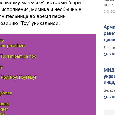
пенькому мальчику", который "сорит
небо
строи
а исполнения, мимика и необычные
веру
9.08.20
лнительница во время песни,
озицию "Toy" уникальной.
Арми
раке
дрон
здан
Для те
и ви
9.0
МИД 
укра
инци
прои
Беседа
9.0