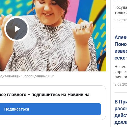
этом
Госуд
только
9.08.20
Play Video
Алек
Поно
изве
секс
как 
Несмо
карьер
лично
9.08.20
рсе главного – подпишитесь на Новини на
В Пр
расс
Подписаться
дейс
долл