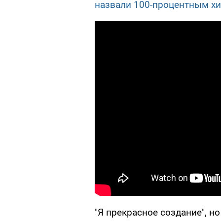
назвали 100-процентным х
"Я прекрасное создание", но 