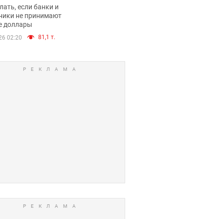
имают ли
лать, если банки и
нники и банки
ники не принимают
е доллары
е купюры
81,1 т.
26 02:20