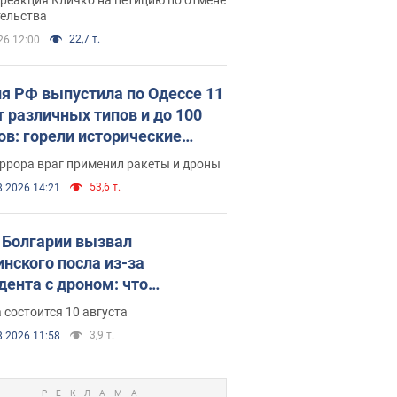
скреба "московского
тельства
ющего"
22,7 т.
26 12:00
я РФ выпустила по Одессе 11
т различных типов и до 100
ов: горели исторические
ия, есть пострадавшие. Фото
ррора враг применил ракеты и дроны
део
53,6 т.
8.2026 14:21
Болгарии вызвал
инского посла из-за
дента с дроном: что
зошло
 состоится 10 августа
3,9 т.
8.2026 11:58