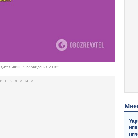
Мн
Укр
или
нич