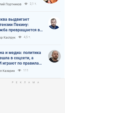
краиной
2,1 т.
лий Портников
ква выдвигает
тензии Пекину:
жба превращается в
исимость России от
4,5 т.
ор Каспрук
ая
на и медиа: политика
ешла в соцсети, а
 играют по правилам
Tube
111
л Казарин