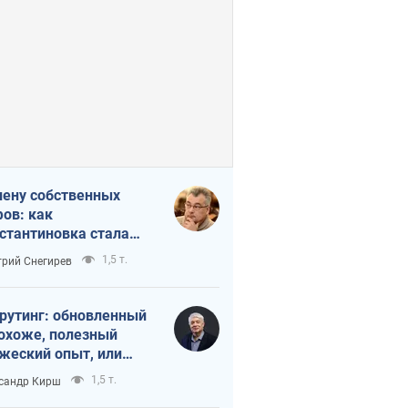
лену собственных
ов: как
стантиновка стала
вной идеологической
1,5 т.
рий Снегирев
ушкой для российских
упантов
рутинг: обновленный
похоже, полезный
жеский опыт, или
лектика
1,5 т.
сандр Кирш
бовательной трусости