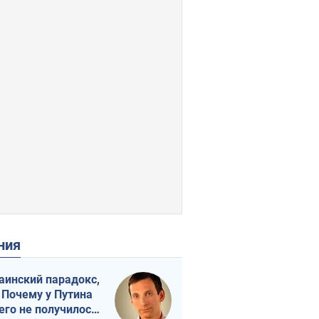
ения
аинский парадокс,
 Почему у Путина
его не получилось