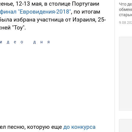
прин
енье, 12-13 мая, в столице Португаии
Что де
обме
обмен
-финал "Евровидения-2018"
, по итогам
стары
таки
ыла избрана участница от Израиля, 25-
9.08.20
ней "Toy".
идео дня
ел песню, которую еще
до конкурса