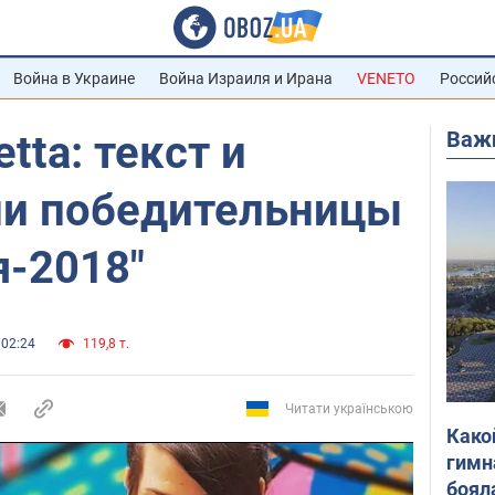
Война в Украине
Война Израиля и Ирана
VENETO
Россий
Важ
tta: текст и
ни победительницы
я-2018"
 02:24
119,8 т.
Читати українською
Како
гимн
боял