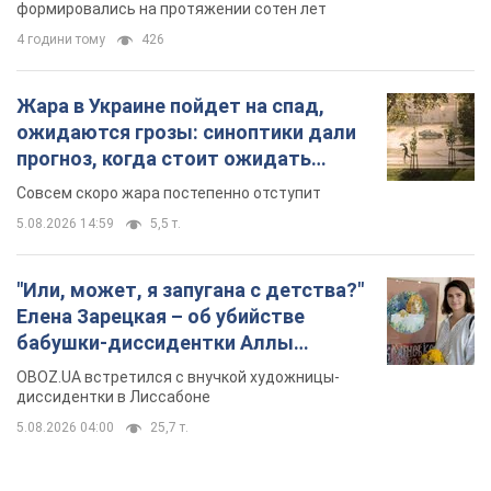
5.08.2026 14:59
5,5 т.
"Или, может, я запугана с детства?"
Елена Зарецкая – об убийстве
бабушки-диссидентки Аллы
Горской, критике сына Стуса и
OBOZ.UA встретился с внучкой художницы-
бегстве в Португалию с пятью
диссидентки в Лиссабоне
детьми
5.08.2026 04:00
25,7 т.