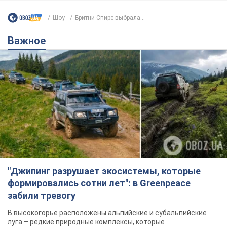
"Джипинг разрушает экосистемы, которые
формировались сотни лет": в Greenpeace
забили тревогу
В высокогорье расположены альпийские и субальпийские
луга – редкие природные комплексы, которые
формировались на протяжении сотен лет
4 години тому
426
Жара в Украине пойдет на спад,
ожидаются грозы: синоптики дали
прогноз, когда стоит ожидать
изменения погоды
Совсем скоро жара постепенно отступит