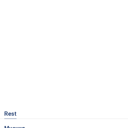
Rest
Мнения
Как противостоять российской
баллистике
Виталий Портников
13,8 т.
Несмотря на все, Киев выстоит. Ведь
сдаться значит потерять все