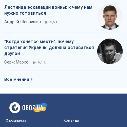
Серж Марко
6,1 т.
Все мнения
О компании
Команда
Правовая информация
Политика
конфиденциальности
Реклама на сайте
Документы
Редакционная политика
Журналисты OBOZ.UA на месте
событий
OBOZ.UA
Политика