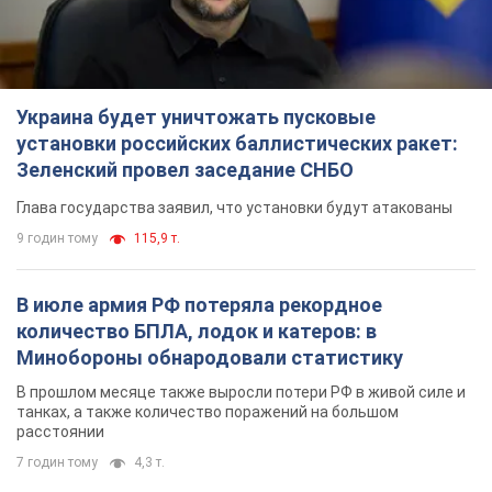
9 годин тому
115,9 т.
В июле армия РФ потеряла рекордное
количество БПЛА, лодок и катеров: в
Минобороны обнародовали статистику
В прошлом месяце также выросли потери РФ в живой силе и
танках, а также количество поражений на большом
расстоянии
7 годин тому
4,3 т.
"Нужны быстрые и нестандартные подходы":
Корецкий пообещал предоставить бизнесу
приоритетный доступ к имеющимся
складским помещениям
Так или иначе, бизнес после обстрелов получит поддержку
3 години тому
489