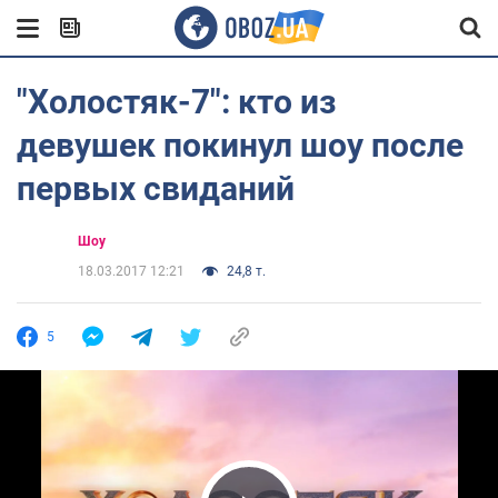
"Холостяк-7": кто из
девушек покинул шоу после
первых свиданий
Шоу
18.03.2017 12:21
24,8 т.
5