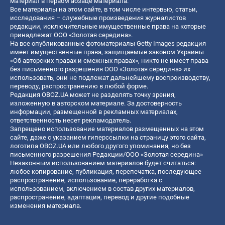
материал в первом абзаце материала.
Все материалы на этом сайте, в том числе интервью, статьи,
исследования – служебные произведения журналистов
редакции, исключительные имущественные права на которые
принадлежат ООО «Золотая середина».
На все опубликованные фотоматериалы Getty Images редакция
имеет имущественные права, защищаемые законом Украины
«Об авторских правах и смежных правах», никто не имеет права
без письменного разрешения ООО «Золотая середина» их
использовать, они не подлежат дальнейшему воспроизводству,
переводу, распространению в любой форме.
Редакция OBOZ.UA может не разделять точку зрения,
изложенную в авторском материале. За достоверность
информации, размещенной в рекламных материалах,
ответственность несет рекламодатель.
Запрещено использование материалов размещенных на этом
сайте, даже с указанием гиперссылки на страницу этого сайта,
логотипа OBOZ.UA или любого другого упоминания, но без
письменного разрешения Редакции/ООО «Золотая середина»
Незаконным использованием материалов будет считаться:
любое копирование, публикация, перепечатка, последующее
распространение, использование, переработка с
использованием, включением в состав других материалов,
распространение, адаптация, перевод и другие подобные
изменения материала.