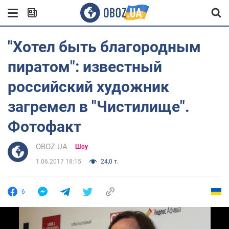
"Хотел быть благородным
пиратом": известный
российский художник
загремел в "Чистилище".
Фотофакт
OBOZ.UA
Шоу
1.06.2017 18:15
24,0 т.
6