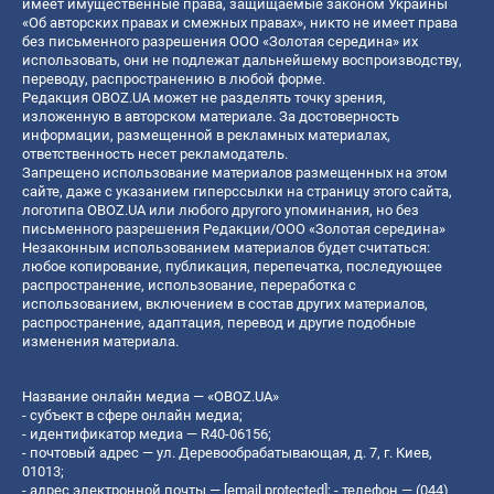
имеет имущественные права, защищаемые законом Украины
«Об авторских правах и смежных правах», никто не имеет права
без письменного разрешения ООО «Золотая середина» их
использовать, они не подлежат дальнейшему воспроизводству,
переводу, распространению в любой форме.
Редакция OBOZ.UA может не разделять точку зрения,
изложенную в авторском материале. За достоверность
информации, размещенной в рекламных материалах,
ответственность несет рекламодатель.
Запрещено использование материалов размещенных на этом
сайте, даже с указанием гиперссылки на страницу этого сайта,
логотипа OBOZ.UA или любого другого упоминания, но без
письменного разрешения Редакции/ООО «Золотая середина»
Незаконным использованием материалов будет считаться:
любое копирование, публикация, перепечатка, последующее
распространение, использование, переработка с
использованием, включением в состав других материалов,
распространение, адаптация, перевод и другие подобные
изменения материала.
Название онлайн медиа — «OBOZ.UA»
- субъект в сфере онлайн медиа;
- идентификатор медиа — R40-06156;
- почтовый адрес — ул. Деревообрабатывающая, д. 7, г. Киев,
01013;
- адрес электронной почты —
[email protected]
; - телефон — (044)