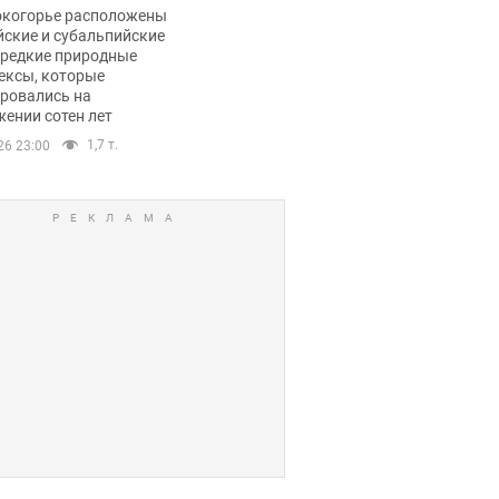
ли тревогу
окогорье расположены
йские и субальпийские
 редкие природные
ексы, которые
ровались на
ении сотен лет
1,7 т.
26 23:00