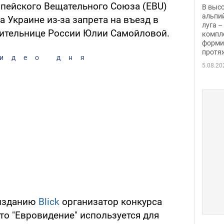
заби
пейского Вещательного Союза (EBU)
В выс
альпи
 Украине из-за запрета на въезд в
луга –
авительнице России Юлии Самойловой.
компл
форми
протяж
идео дня
5.08.20
 изданию
Blick
организатор конкурса
что "Евровидение" используется для