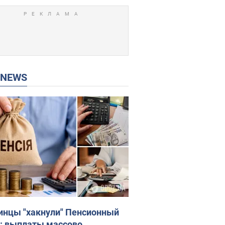
P NEWS
инцы "хакнули" Пенсионный
: выплаты массово