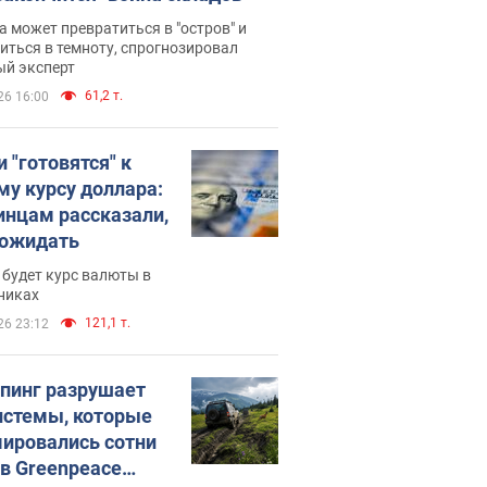
 может превратиться в "остров" и
иться в темноту, спрогнозировал
ый эксперт
61,2 т.
26 16:00
 "готовятся" к
му курсу доллара:
инцам рассказали,
 ожидать
будет курс валюты в
никах
121,1 т.
26 23:12
пинг разрушает
истемы, которые
ировались сотни
 в Greenpeace