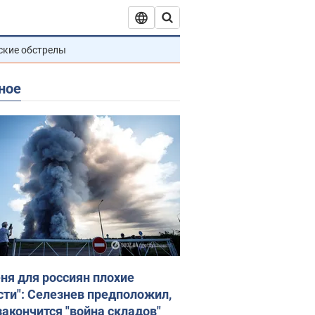
ские обстрелы
ное
еня для россиян плохие
сти": Селезнев предположил,
закончится "война складов"