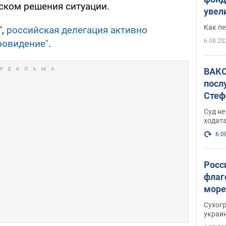
ском решения ситуации.
увел
не х
Как п
",
российская делегация активно
6.08.20
ровидение"
.
ВАКС
посл
Стеф
деле
Суд н
ходат
6.0
Росс
флаг
море
пост
Сухог
украи