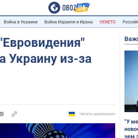
Война в Украине
Война Израиля и Ирана
VENETO
Россий
Важ
"Евровидения"
а Украину из-за
Читати українською
"У м
ново
чем 