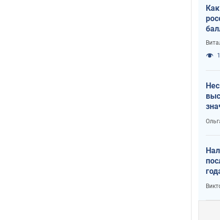
Как
рос
бал
Вита
1
Нес
выс
зна
Ольг
Нал
пос
год
кон
Викт
6,5