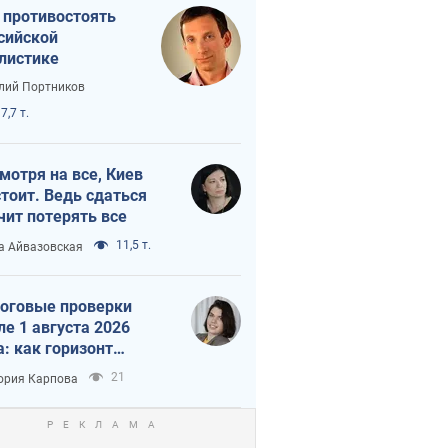
 противостоять
сийской
листике
лий Портников
7,7 т.
мотря на все, Киев
тоит. Ведь сдаться
чит потерять все
11,5 т.
а Айвазовская
оговые проверки
ле 1 августа 2026
а: как горизонт
троля сокращается с
21
ория Карпова
 до 3 лет