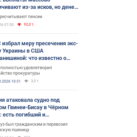
ичивают из-за исков, но денег
ватает
ересчитывают пенсии
92,0 т.
26 07:00
 избрал меру пресечения экс-
у Украины в США
анишиной: что известно о
е полностью удовлетворил
айство прокуратуры
3,0 т.
8.2026 10:31
ия атаковала судно под
ом Гвинеи-Бисау в Чёрном
: есть погибший и
радавшие
руз был гражданским и перевозил
нскую пшеницу