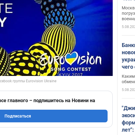
Москва
погруз
военн
5.08.20
Банки
ново
укра
чего
Каким 
обмен
5.08.20
рсе главного – подпишитесь на Новини на
"Джи
экос
Подписаться
форм
лет":