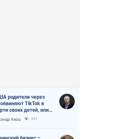
ША родители через
 обвиняют TikTok в
рти своих детей, или
ка КНР на молодежь
351
сандр Кирш
аинский бизнес –