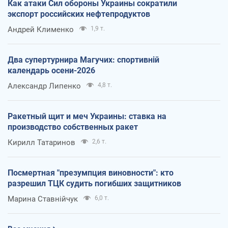
Как атаки Сил обороны Украины сократили
экспорт российских нефтепродуктов
Андрей Клименко
1,9 т.
Два супертурнира Магучих: спортивній
календарь осени-2026
Александр Липенко
4,8 т.
Ракетный щит и меч Украины: ставка на
производство собственных ракет
Кирилл Татаринов
2,6 т.
Посмертная "презумпция виновности": кто
разрешил ТЦК судить погибших защитников
Марина Ставнійчук
6,0 т.