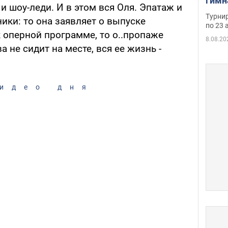
гимн
 шоу-леди. И в этом вся Оля. Эпатаж и
офиц
Турнир
ники: то она заявляет о выпуске
на ч
по 23 
к оперной программе, то о..пропаже
осно
8.08.20
 не сидит на месте, вся ее жизнь -
идео дня