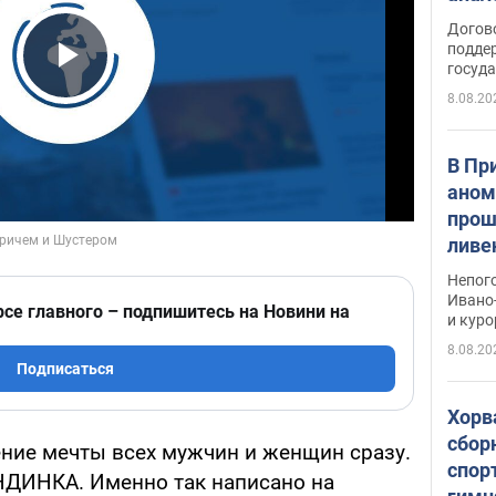
Догов
поддер
госуд
Play Video
8.08.20
В Пр
аном
прош
ливе
прев
Непог
Виде
Ивано
рсе главного – подпишитесь на Новини на
и кур
8.08.20
Подписаться
Хорв
сбор
ение мечты всех мужчин и женщин сразу.
спор
ДИНКА. Именно так написано на