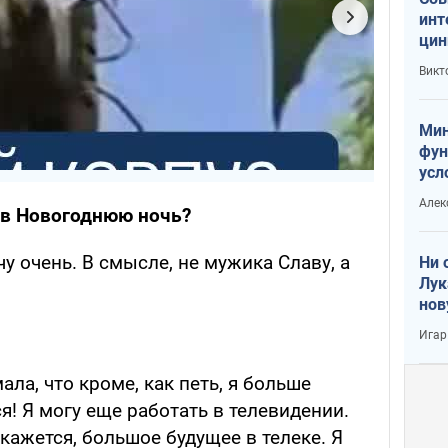
инт
цин
или
Викт
Тра
Мин
фун
усл
вое
Алек
 в Новогоднюю ночь?
у очень. В смысле, не мужика Славу, а
Ни 
Лук
нов
Игар
ла, что кроме, как петь, я больше
я! Я могу еще работать в телевидении.
е кажется, большое будущее в телеке. Я