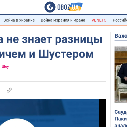
Война в Украине
Война Израиля и Ирана
VENETO
Россий
Важ
 не знает разницы
ичем и Шустером
Шоу
Сауд
Паки
анал