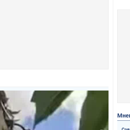
Мн
Сов