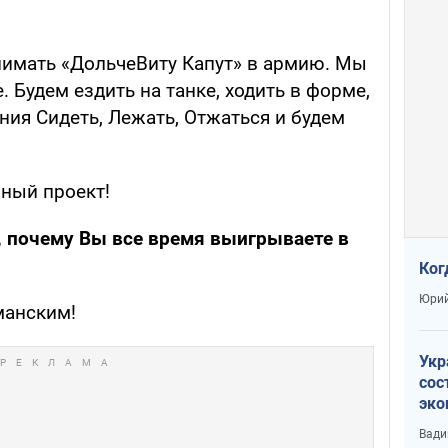
нимать «ДольчеВиту Капут» в армию. Мы
. Будем ездить на танке, ходить в форме,
ия Сидеть, Лежать, Отжаться и будем
рный проект!
, почему Вы все время выигрываете в
Ког
Юрий
манским!
Укр
сос
эко
Ест
Вади
тун