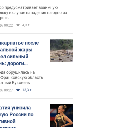
ор предусматривает взаимную
жку в случае нападения на одно из
арств
4,9 т.
26 00:22
икарпатье после
альной жары
ел сильный
нь: дороги
ратились в реки.
ода обрушилась на
о
-Франковскую область
ортный Буковель
13,3 т.
26 09:27
атия унизила
ную России по
тивной