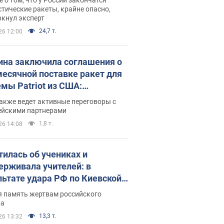
тические ракеты, крайне опасно,
ркнул эксперт
24,7 т.
26 12:00
ина заключила соглашения о
есячной поставке ракет для
емы Patriot из США:
нский раскрыл подробности
акже ведет активные переговоры с
ейскими партнерами
1,8 т.
26 14:08
тилась об учениках и
ерживала учителей: в
льтате удара РФ по Киевской
сти погибли директор
я память жертвам российского
ского лицея, её муж и внук
ра
13,3 т.
26 13:32