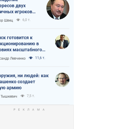
ересов двух
ичных игроков
 тайный план
6,0 т.
ор Швец
мпа и Путина?
ск готовится к
кционированию в
овиях масштабного
нного кризиса
11,6 т.
сандр Левченко
оружия, ни людей: как
ашенко создает
ую армию
7,5 т.
 Тышкевич