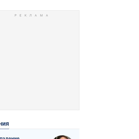
ения
падение