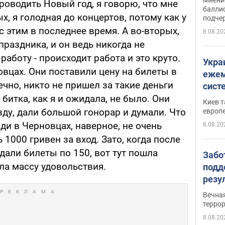
оводить Новый год, я говорю, что мне
баллис
х, я голодная до концертов, потому как у
подче
с этим в последнее время. А во-вторых,
8.08.20
праздника, и он ведь никогда не
работу - происходит работа и это круто.
Укра
овцах. Они поставили цену на билеты в
ежем
ечно, никто не пришел за такие деньги
сист
Зеле
 битка, как я и ожидала, не было. Они
Киев т
зду, дали большой гонорар и думали. Что
европ
ди в Черновцах, наверное, не очень
8.08.20
 1000 гривен за вход. Зато, когда после
дали билеты по 150, вот тут пошла
Забо
ила массу удовольствия.
подд
резу
обла
Вечна
киев
терро
8.08.20