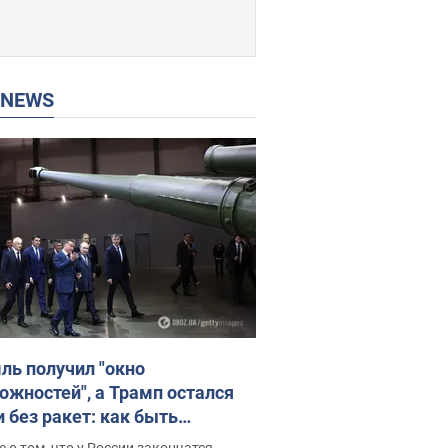
P NEWS
ль получил "окно
ожностей", а Трамп остался
и без ракет: как быть
ине? Интервью с Мельником
 о том, что у России закончатся