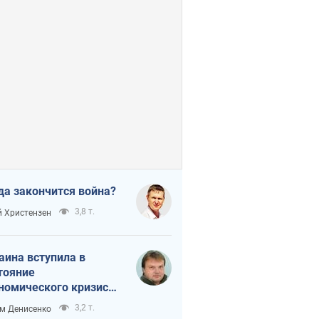
да закончится война?
3,8 т.
 Христензен
аина вступила в
тояние
номического кризиса.
ь ли свет в конце
3,2 т.
м Денисенко
неля?