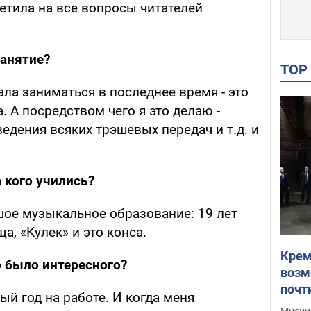
етила на все вопросы читателей
занятие?
TO
ала заниматься в последнее время - это
. А посредством чего я это делаю -
ведения всяких трэшевых передач и т.д. и
а кого учились?
шое музыкальное образование: 19 лет
, «Кулек» и это конса.
Крем
о было интересного?
возм
почт
й год на работе. И когда меня
Укра
Мнение