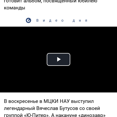
готовит альбом, посвященный юбилею
команды
Видео дня
Play Video
В воскресенье в МЦКИ НАУ выступил
легендарный Вячеслав Бутусов со своей
группой «Ю-Питер». А накануне «динозавр»