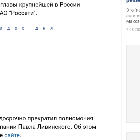
реше
главы крупнейшей в России
росс
Это "
АО "Россети".
дрон
эстети
Макса
идео дня
7.08.20
 досрочно прекратил полномочия
пании Павла Ливинского. Об этом
ее
сайте
.