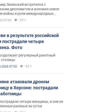
рвью с Безсмертным
ир Зеленский встретился с
нским дипломатом и изложил новое
ие войны и роли международных
ров в борьбе с Россией
2,9 т.
26 07:00
еве в результате российской
и пострадали четыре
века. Фото
продолжает регулярный ракетный
р столицы
9,6 т.
8.2026 07:02
ияне атаковали дроном
ницу в Херсоне: пострадали
аботницы
пострадали четыре женщины, и они не
венные раненые за сутки