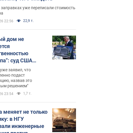
 заправках уже переписали стоимость
ва
22,9 т.
26 22:56
ый дом не
ется
твенностью
па": суд США
становил
уже заявил, что
ительство
ленно подаст
цию, назвав это
ного зала
ным решением"
мостью 400 млн
1,7 т.
26 23:54
аров
а меняет не только
ику: в НГУ
зали инженерные