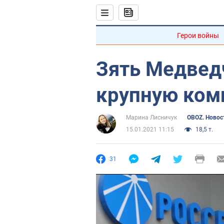
Герои войны
Зять Медвед
крупную ком
Марина Лисничук
OBOZ. Новос
15.01.2021 11:15
18,5 т.
31