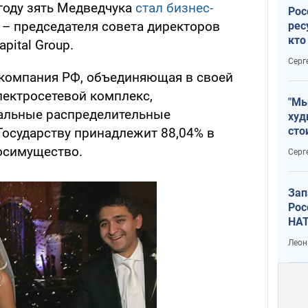
 году зять Медведчука
стал бизнес-
Рос
– председателя совета директоров
рес
кто
pital Group.
дик
Серг
я компания РФ, объединяющая в своей
лектросетевой комплекс,
"Мы
альные распределительные
худ
сто
Государству принадлежит 88,04% в
отч
осимущество.
Серг
рак
Зап
Рос
НАТ
Леон