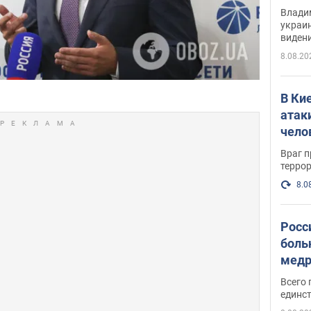
Инте
Владим
украи
виден
партне
8.08.20
В Ки
атак
чело
Враг 
терро
8.0
Росс
боль
медр
Всего 
единст