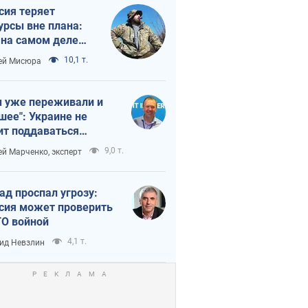
сия теряет
урсы вне плана:
 на самом деле
тует темп войны
10,1 т.
ей Мисюра
 уже переживали и
шее": Украине не
ит поддаваться
аянию из-за
9,0 т.
ей Марченко, эксперт
етного террора
ад проспал угрозу:
сия может проверить
О войной
4,1 т.
ид Невзлин