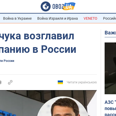
Война в Украине
Война Израиля и Ирана
VENETO
Россий
Важ
чука возглавил
панию в России
ти России
Читати українською
АЗС 
повы
расс