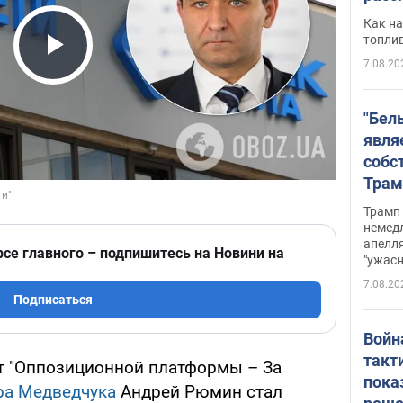
Как на
топли
7.08.20
Play Video
"Бел
явля
собс
Трам
прио
Трамп 
стро
немед
апелля
баль
рсе главного – подпишитесь на Новини на
"ужас
стои
7.08.20
долл
Подписаться
Войн
такт
от "Оппозиционной платформы – За
пока
ра Медведчука
Андрей Рюмин стал