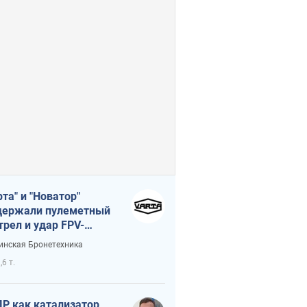
рта" и "Новатор"
ержали пулеметный
трел и удар FPV-
на, сохранив жизнь
инская Бронетехника
церу ВСУ
,6 т.
Р как катализатор