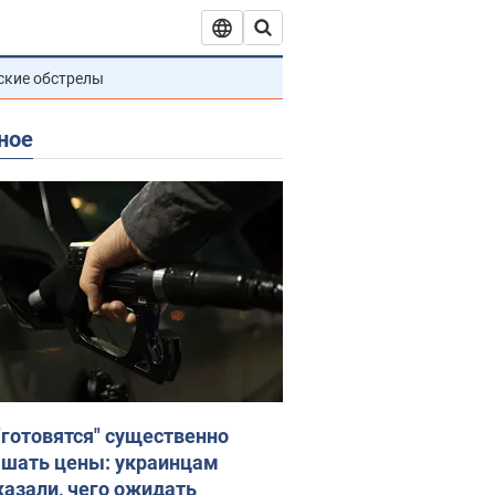
ские обстрелы
ное
"готовятся" существенно
шать цены: украинцам
казали, чего ожидать