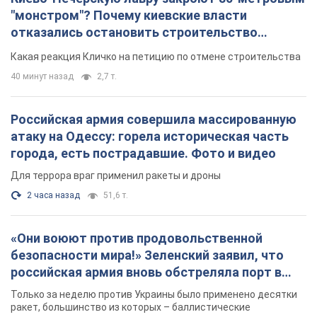
"монстром"? Почему киевские власти
отказались остановить строительство
небоскреба "московского верующего"
Какая реакция Кличко на петицию по отмене строительства
40 минут назад
2,7 т.
Российская армия совершила массированную
атаку на Одессу: горела историческая часть
города, есть пострадавшие. Фото и видео
Для террора враг применил ракеты и дроны
2 часа назад
51,6 т.
«Они воюют против продовольственной
безопасности мира!» Зеленский заявил, что
российская армия вновь обстреляла порт в
Одессе
Только за неделю против Украины было применено десятки
ракет, большинство из которых – баллистические