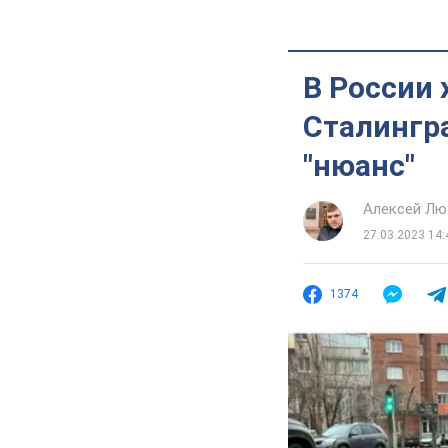
В России 
Сталингра
"нюанс"
Алексей Лю
27.03.2023 14:
1374