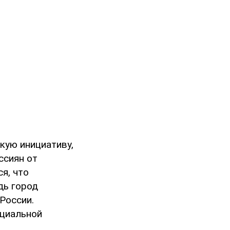
кую инициативу,
ссиян от
я, что
дь город
России.
оциальной