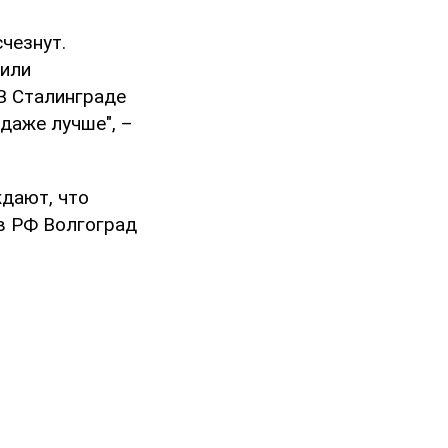
чезнут.
пили
"В Сталинграде
даже лучше", –
ждают, что
в РФ Волгоград