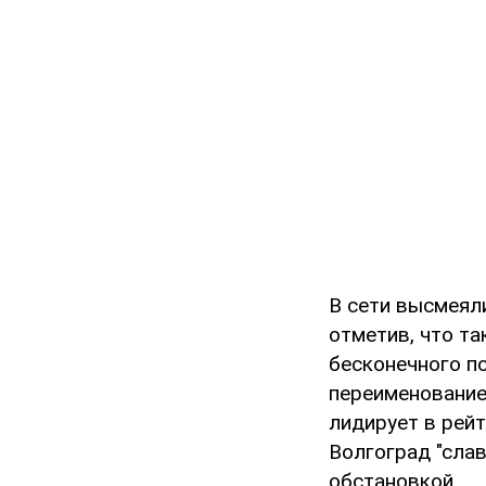
В сети высмеял
отметив, что т
бесконечного по
переименование
лидирует в рей
Волгоград "сла
обстановкой.