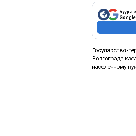
Будьте
Google
Государство-те
Волгограда кас
населенному пун