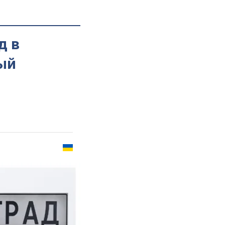
д в
ный