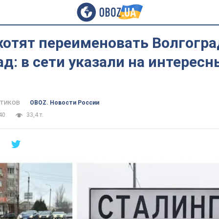
хотят переименовать Волгогра
д: в сети указали на интерес
тиков
OBOZ. Новости России
40
33,4 т.