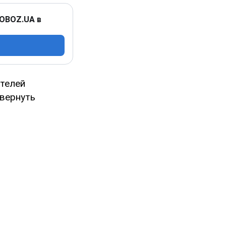
 OBOZ.UA в
ителей
 вернуть