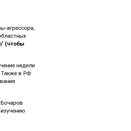
ны-агрессора,
 областных
а"
(чтобы
ечение недели
 Также в РФ
звания
й Бочаров
 изучению