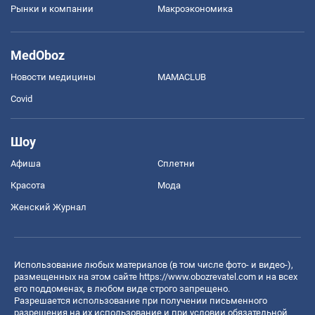
Рынки и компании
Mакроэкономика
MedOboz
Новости медицины
MAMACLUB
Covid
Шоу
Афиша
Сплетни
Красота
Мода
Женский Журнал
Использование любых материалов (в том числе фото- и видео-),
размещенных на этом сайте
https://www.obozrevatel.com
и на всех
его поддоменах, в любом виде строго запрещено.
Разрешается использование при получении письменного
разрешения на их использование и при условии обязательной