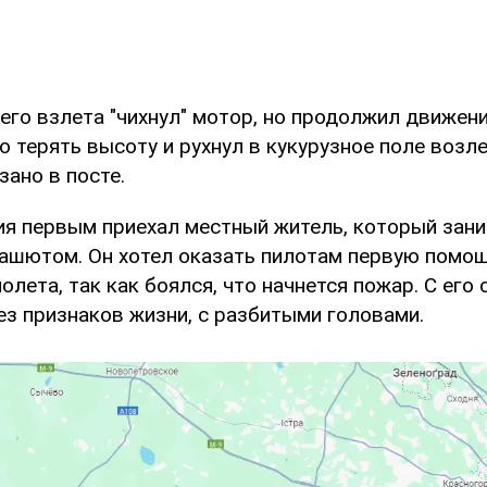
его взлета "чихнул" мотор, но продолжил движени
о терять высоту и рухнул в кукурузное поле возл
зано в посте.
ия первым приехал местный житель, который зан
ашютом. Он хотел оказать пилотам первую помощ
олета, так как боялся, что начнется пожар. С его 
ез признаков жизни, с разбитыми головами.