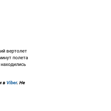
кий вертолет
минут полета
 находились
и в
Viber
. Не