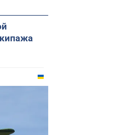
ой
экипажа