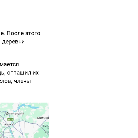
е. После этого
е деревни
имается
ь, оттащил их
слов, члены