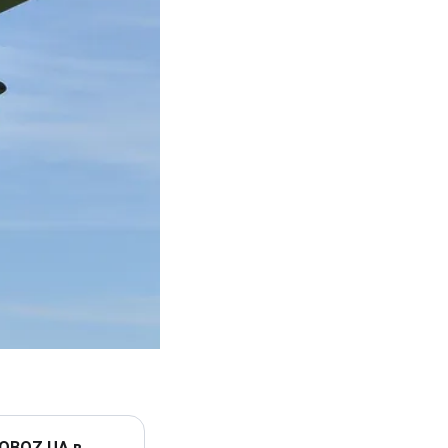
 OBOZ.UA в