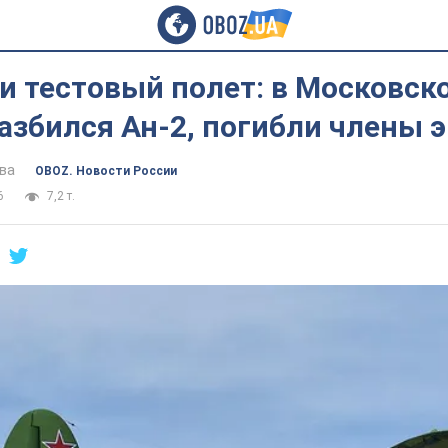
и тестовый полет: в Московск
азбился Ан-2, погибли члены 
ва
OBOZ. Новости России
6
7,2 т.