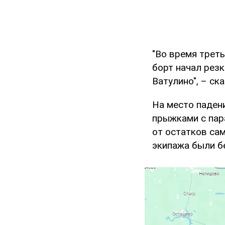
"Во время треть
борт начал резк
Ватулино", – ска
На место паден
прыжками с пар
от остатков сам
экипажа были б