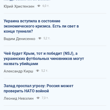
Юрий Христензен
6,0 т.
Украина вступила в состояние
экономического кризиса. Есть ли свет в
конце туннеля?
Вадим Денисенко
5,2 т.
Чей будет Крым, тот и победит (NSJ), а
украинских футбольных чиновников могут
назвать убийцами
Александр Кирш
5,2 т.
Запад проспал угрозу: Россия может
проверить НАТО войной
Леонид Невзлин
7,3 т.