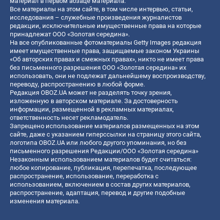
материал в первом абзаце материала.
Все материалы на этом сайте, в том числе интервью, статьи,
исследования – служебные произведения журналистов
редакции, исключительные имущественные права на которые
принадлежат ООО «Золотая середина».
На все опубликованные фотоматериалы Getty Images редакция
имеет имущественные права, защищаемые законом Украины
«Об авторских правах и смежных правах», никто не имеет права
без письменного разрешения ООО «Золотая середина» их
использовать, они не подлежат дальнейшему воспроизводству,
переводу, распространению в любой форме.
Редакция OBOZ.UA может не разделять точку зрения,
изложенную в авторском материале. За достоверность
информации, размещенной в рекламных материалах,
ответственность несет рекламодатель.
Запрещено использование материалов размещенных на этом
сайте, даже с указанием гиперссылки на страницу этого сайта,
логотипа OBOZ.UA или любого другого упоминания, но без
письменного разрешения Редакции/ООО «Золотая середина»
Незаконным использованием материалов будет считаться:
любое копирование, публикация, перепечатка, последующее
распространение, использование, переработка с
использованием, включением в состав других материалов,
распространение, адаптация, перевод и другие подобные
изменения материала.