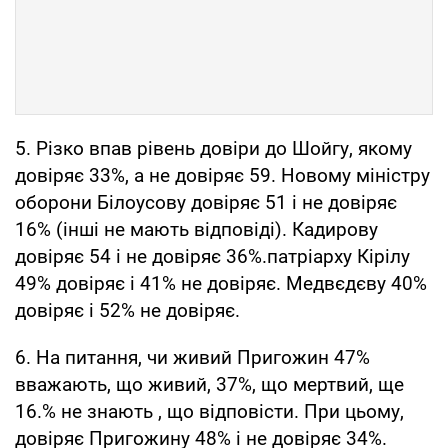
5. Різко впав рівень довіри до Шойгу, якому
довіряє 33%, а не довіряє 59. Новому міністру
оборони Білоусову довіряє 51 і не довіряє
16% (інші не мають відповіді). Кадирову
довіряє 54 і не довіряє 36%.патріарху Кірілу
49% довіряє і 41% не довіряє. Медвєдєву 40%
довіряє і 52% не довіряє.
6. На питання, чи живий Пригожин 47%
вважають, що живий, 37%, що мертвий, ще
16.% не знають , що відповісти. При цьому,
довіряє Пригожину 48% і не довіряє 34%.