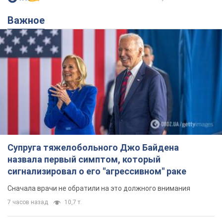
Супруга тяжелобольного Джо Байдена
назвала первый симптом, который
сигнализировал о его "агрессивном" раке
Сначала врачи не обратили на это должного внимания
7 часов назад
10,7 т.
Ее убила Россия: умерла 13-летняя
девочка, раненая в результате
российской атаки на Сумскую
область. Фото
В тот день во время российского обстрела
погибли ее брат, отчим и бабушка
7 часов назад
9,1 т.