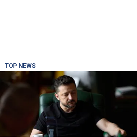
TOP NEWS
Норвегия поможет Украине в укреплении ПВО и
защите от баллистических ракет: Зеленский
раскрыл подробности
Украина и Норвегия координируют дальнейшие шаги в сфере
обороны и ожидают заключения новых соглашений в рамках
стратегического партнерства
2 часа назад
5,1 т.