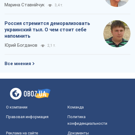
Все мнения
О компании
Команда
Правовая информация
Политика
конфиденциальности
Реклама на сайте
Документы
Редакционная политика
Журналисты OBOZ.UA на месте
событий
OBOZ.UA
Политика
Мир
Расследования
Блоги
Общество