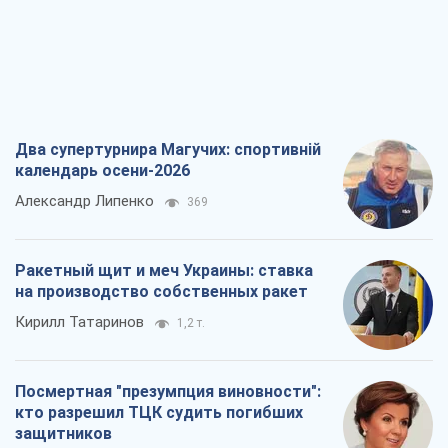
Александр Липенко
369
Ракетный щит и меч Украины: ставка
на производство собственных ракет
Кирилл Татаринов
1,2 т.
Посмертная "презумпция виновности":
кто разрешил ТЦК судить погибших
защитников
Марина Ставнійчук
3,4 т.
Россия стремится деморализовать
украинский тыл. О чем стоит себе
напомнить
Юрий Богданов
2,1 т.