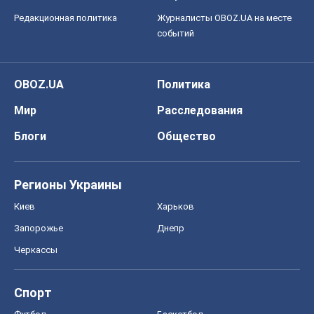
Регионы Украины
Киев
Харьков
Запорожье
Днепр
Черкассы
Спорт
Футбол
Баскетбол
Хоккей
Бокс
Формула-1
Моя школа
ГДЗ
Учебники
Онлайн уроки
ДПА