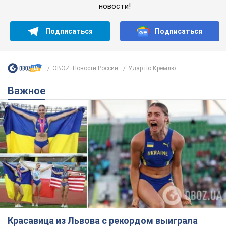
Красавица из Львова с рекордом выиграла
историческую медаль для Украины на
чемпионате мира по легкой атлетике U20.
Видео
Наша соотечественница блестяще выступила в Орегоне
9 часов назад
41,7 т.
Бритни Спирс призналась в уколах
красоты и показала последствия
неудачной косметологии: ходила
так почти месяц
Заметный эффект от процедуры сохранялся
около четырех недель