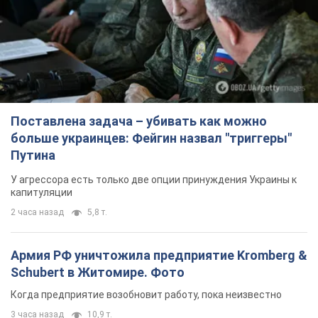
капитуляции
2 часа назад
5,8 т.
Армия РФ уничтожила предприятие Kromberg &
Schubert в Житомире. Фото
Когда предприятие возобновит работу, пока неизвестно
3 часа назад
10,9 т.
Киево-Печерскую лавру закроют 80-метровым
"монстром"? Почему киевские власти
отказались остановить строительство
небоскреба "московского верующего"
Какая реакция Кличко на петицию по отмене строительства
6 часов назад
66,5 т.