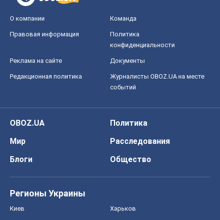
Мир
Расследования
Блоги
Общество
Регионы Украины
Киев
Харьков
Запорожье
Днепр
Черкассы
Спорт
Футбол
Баскетбол
Хоккей
Бокс
Формула-1
Моя школа