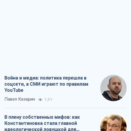
Война и медиа: политика перешла в
соцсети, а СМИ играют по правилам
YouTube
Павел Казарин
1,3 т.
В плену собственных мифов: как
Константиновка стала главной
идеологической ловушкой для
российских оккупантов
Дмитрий Снегирев
3,6 т.
Рекрутинг: обновленный и, похоже,
полезный вражеский опыт, или
Диалектика требовательной трусости
Александр Кирш
2,9 т.
Ни оружия, ни людей: как Лукашенко
создает новую армию