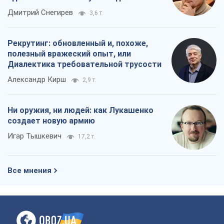
Игар Тышкевич
17,2 т.
Все мнения
О компании
Команда
Правовая информация
Политика
конфиденциальности
Реклама на сайте
Документы
Редакционная политика
Журналисты OBOZ.UA на месте
событий
OBOZ.UA
Политика