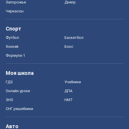
ГДЗ
Учебники
Онлайн уроки
ДПА
ЗНО
НМТ
СНГ решебники
Авто
Тест Драйв
Электромобили
Акции
Сервис
Food Oboz
Рецепты
Напитки
Диеты
Экономика