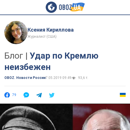
Ксения Кириллова
Журналист (США)
Блог |
Удар по Кремлю
неизбежен
OBOZ. Новости России
7.05.2019 09:49
93,6 т.
79