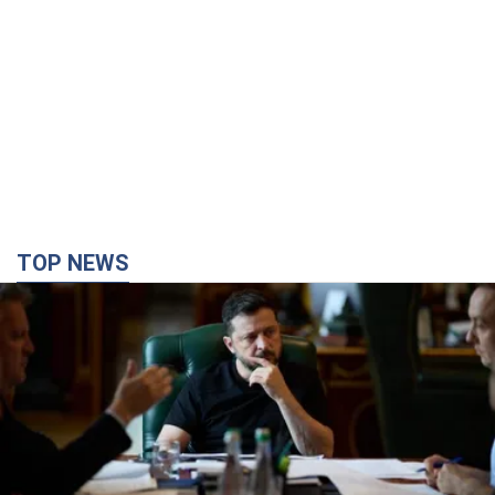
Зеленский поручил подготовить "специальную
санкционную операцию" против России: какие
задачи поставил президент. Фото
Главной целью новых санкций должно стать ограничение
доступа России к иностранным технологиям
35 минут назад
5,2 т.
Херсон полностью остался без света, во
Львове аварийные отключения: ситуация в
энергосистеме 6 августа
Россияне нанесли удар по важному энергообъекту