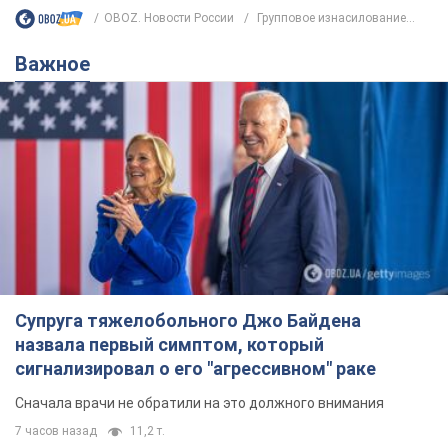
назвала первый симптом, который
сигнализировал о его "агрессивном" раке
Сначала врачи не обратили на это должного внимания
7 часов назад
11,2 т.
Ее убила Россия: умерла 13-летняя
девочка, раненая в результате
российской атаки на Сумскую
область. Фото
В тот день во время российского обстрела
погибли ее брат, отчим и бабушка
8 часов назад
9,3 т.
Почему в СССР врачи носили только
белые халаты
В этом был как практический, так и
символический смысл
7 часов назад
3,4 т.