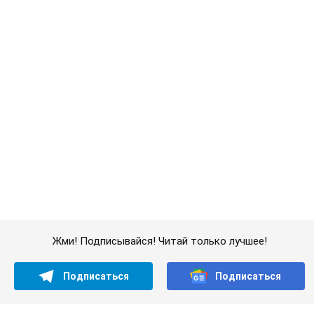
Жми! Подписывайся! Читай только лучшее!
Подписаться
Подписаться
OBOZ. Новости России
Групповое изнасилование...
Важное
Супруга тяжелобольного Джо Байдена