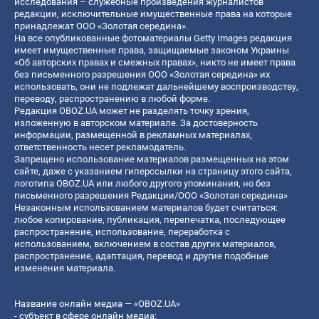
исследования – служебные произведения журналистов
редакции, исключительные имущественные права на которые
принадлежат ООО «Золотая середина».
На все опубликованные фотоматериалы Getty Images редакция
имеет имущественные права, защищаемые законом Украины
«Об авторских правах и смежных правах», никто не имеет права
без письменного разрешения ООО «Золотая середина» их
использовать, они не подлежат дальнейшему воспроизводству,
переводу, распространению в любой форме.
Редакция OBOZ.UA может не разделять точку зрения,
изложенную в авторском материале. За достоверность
информации, размещенной в рекламных материалах,
ответственность несет рекламодатель.
Запрещено использование материалов размещенных на этом
сайте, даже с указанием гиперссылки на страницу этого сайта,
логотипа OBOZ.UA или любого другого упоминания, но без
письменного разрешения Редакции/ООО «Золотая середина»
Незаконным использованием материалов будет считаться:
любое копирование, публикация, перепечатка, последующее
распространение, использование, переработка с
использованием, включением в состав других материалов,
распространение, адаптация, перевод и другие подобные
изменения материала.
Название онлайн медиа — «OBOZ.UA»
- субъект в сфере онлайн медиа;