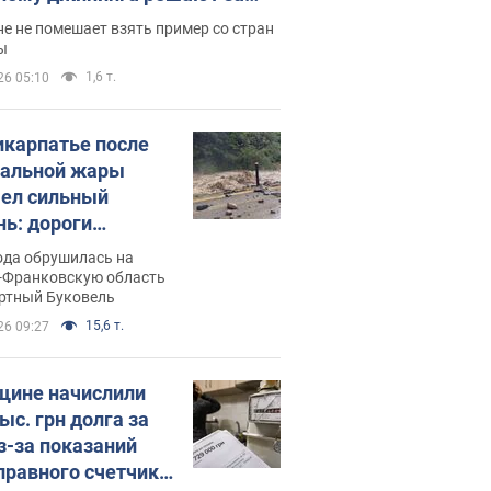
ицей
е не помешает взять пример со стран
ы
1,6 т.
26 05:10
икарпатье после
альной жары
ел сильный
нь: дороги
ратились в реки.
ода обрушилась на
о
-Франковскую область
ортный Буковель
15,6 т.
26 09:27
ине начислили
ыс. грн долга за
из-за показаний
правного счетчика: