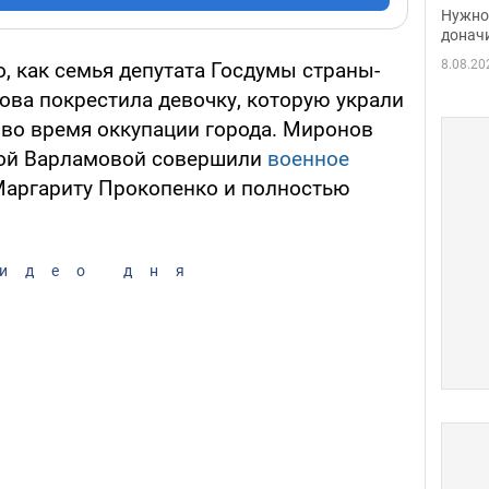
судь
Нужно 
неож
донач
8.08.20
, как семья депутата Госдумы страны-
ова покрестила девочку, которую украли
 во время оккупации города. Миронов
ной Варламовой совершили
военное
Маргариту Прокопенко и полностью
идео дня