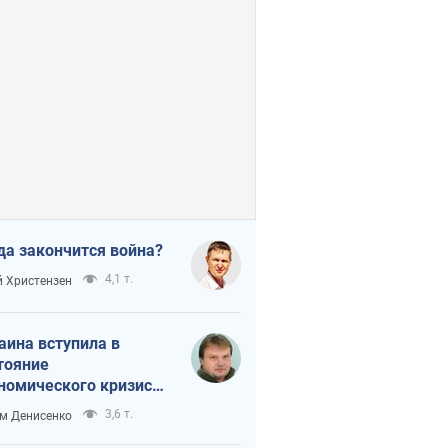
да закончится война?
4,1 т.
 Христензен
аина вступила в
тояние
номического кризиса.
ь ли свет в конце
3,6 т.
м Денисенко
неля?