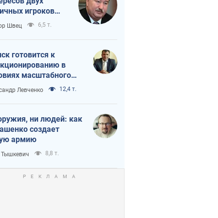
ересов двух
ичных игроков
 тайный план
6,5 т.
ор Швец
мпа и Путина?
ск готовится к
кционированию в
овиях масштабного
нного кризиса
12,4 т.
сандр Левченко
оружия, ни людей: как
ашенко создает
ую армию
8,8 т.
 Тышкевич