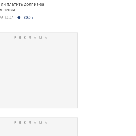
я вынес
ли платить долг из-за
иданное решение
исления
30,0 т.
26 14:43