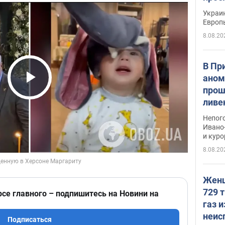
гран
Украин
Европ
8.08.20
В Пр
аном
прош
Play Video
ливе
прев
Непог
Виде
Ивано
и кур
8.08.20
Женщ
729 т
рсе главного – подпишитесь на Новини на
газ 
неис
Подписаться