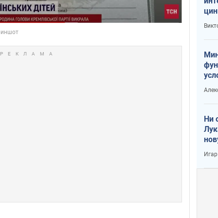
инт
цин
или
Викт
Тра
Мин
фун
усл
вое
Алек
Ни 
Лук
нов
Игар