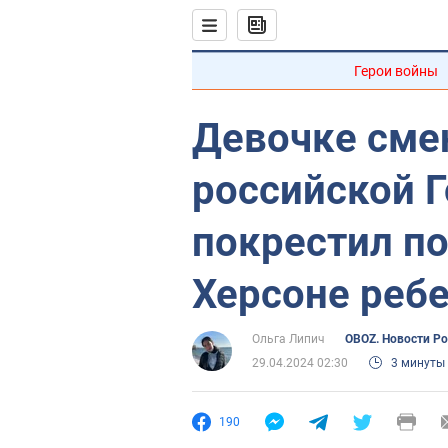
Герои войны
Девочке смен
российской 
покрестил п
Херсоне ребе
Ольга Липич
OBOZ. Новости Р
29.04.2024 02:30
3 минуты
190