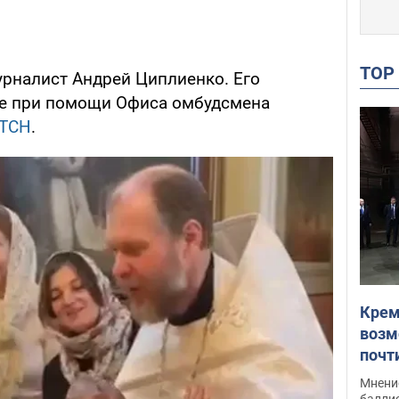
TO
урналист Андрей Циплиенко. Его
ое при помощи Офиса омбудсмена
ТСН
.
Крем
возм
почт
Укра
Мнение
баллис