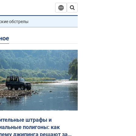
ские обстрелы
ное
ительные штрафы и
иальные полигоны: как
лему джипинга решают за