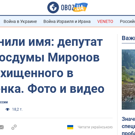
Война в Украине
Война Израиля и Ирана
VENETO
Россий
Важ
или имя: депутат
Госдумы Миронов
охищенного в
нка. Фото и видео
оссии
18,2 т.
Знач
спец
Читати українською
проб