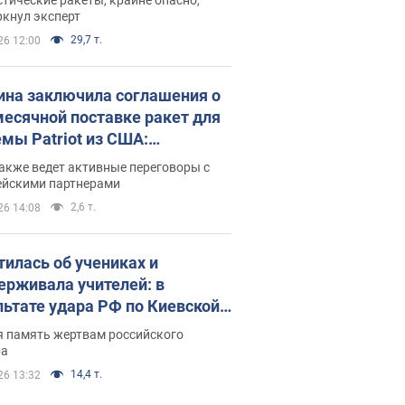
ркнул эксперт
29,7 т.
26 12:00
ина заключила соглашения о
есячной поставке ракет для
емы Patriot из США:
нский раскрыл подробности
акже ведет активные переговоры с
ейскими партнерами
2,6 т.
26 14:08
тилась об учениках и
ерживала учителей: в
льтате удара РФ по Киевской
сти погибли директор
я память жертвам российского
ского лицея, её муж и внук
ра
14,4 т.
26 13:32