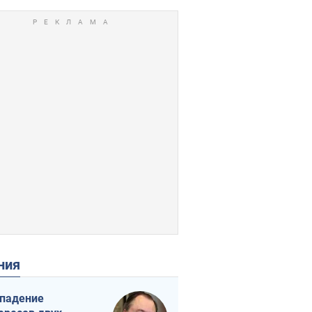
ения
падение