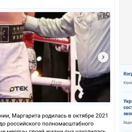
Ког
Юрий
Укр
сос
эко
нии, Маргарита родилась в октябре 2021
Ест
в до российского полномасштабного
Вади
тун
ые месяцы своей жизни она находилась