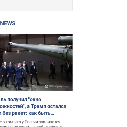
P NEWS
ль получил "окно
ожностей", а Трамп остался
и без ракет: как быть
ине? Интервью с Мельником
 о том, что у России закончатся
тические ракеты, крайне опасно,