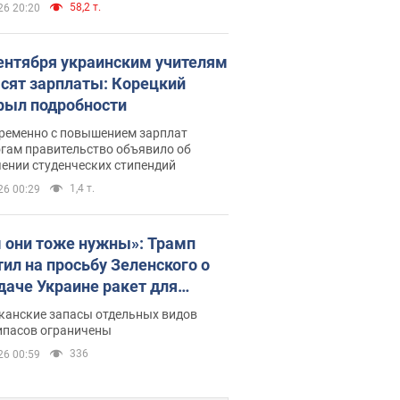
58,2 т.
26 20:20
сентября украинским учителям
сят зарплаты: Корецкий
рыл подробности
ременно с повышением зарплат
огам правительство объявило об
ении студенческих стипендий
1,4 т.
26 00:29
 они тоже нужны»: Трамп
тил на просьбу Зеленского о
даче Украине ракет для
ot
канские запасы отдельных видов
ипасов ограничены
336
26 00:59