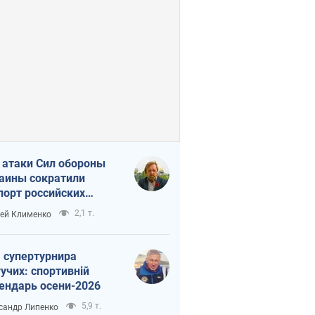
 атаки Сил обороны
аины сократили
порт российских
тепродуктов
2,1 т.
ей Клименко
 супертурнира
учих: спортивній
ендарь осени-2026
5,9 т.
сандр Липенко