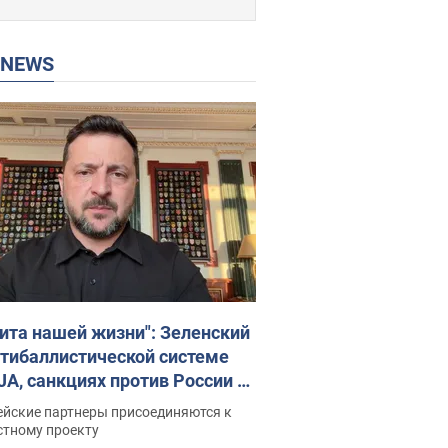
P NEWS
ита нашей жизни": Зеленский
нтибаллистической системе
JA, санкциях против России и
ержке аграриев. Видео
ейские партнеры присоединяются к
стному проекту