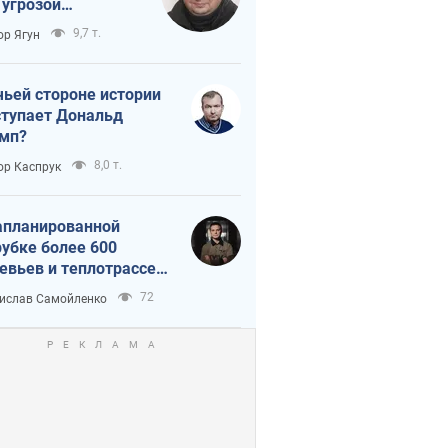
 угрозой
тическая
9,7 т.
ор Ягун
истика
чьей стороне истории
тупает Дональд
мп?
8,0 т.
ор Каспрук
апланированной
убке более 600
евьев и теплотрассе:
 происходит на
72
ислав Самойленко
емках в Киеве