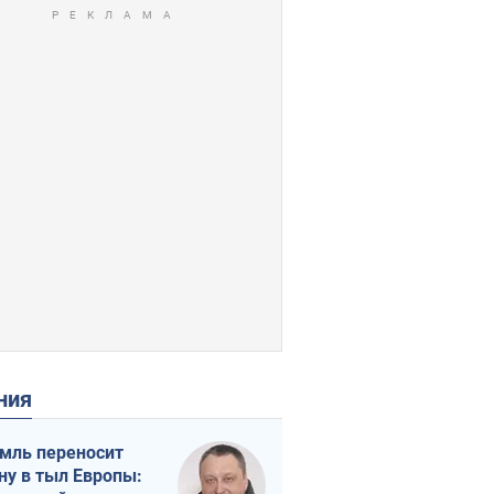
ения
мль переносит
ну в тыл Европы: