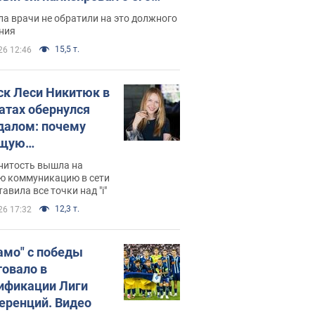
ессивном" раке
а врачи не обратили на это должного
ния
15,5 т.
26 12:46
ск Леси Никитюк в
атах обернулся
далом: почему
ущую
раведливо
нитость вышла на
йтили
ю коммуникацию в сети
тавила все точки над "i"
12,3 т.
26 17:32
амо" с победы
товало в
ификации Лиги
еренций. Видео