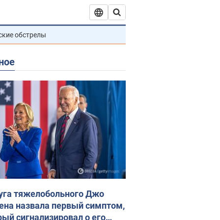
ские обстрелы
ное
уга тяжелобольного Джо
ена назвала первый симптом,
рый сигнализировал о его