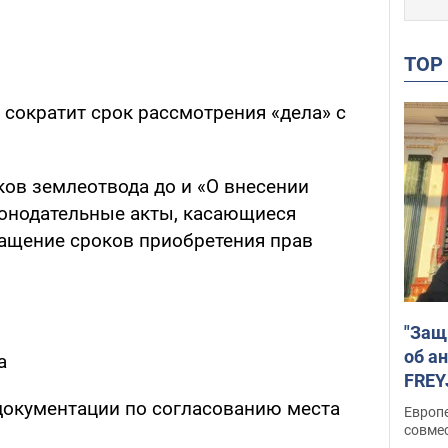
TO
 сократит срок рассмотрения «дела» с
ков землеотвода до и «О внесении
онодательные акты, касающиеся
ащение сроков приобретения прав
"Защ
об а
а
FREY
подд
документации по согласованию места
Европ
совме