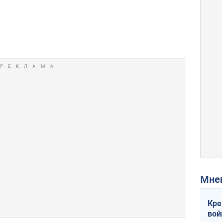
Мн
Кре
вой