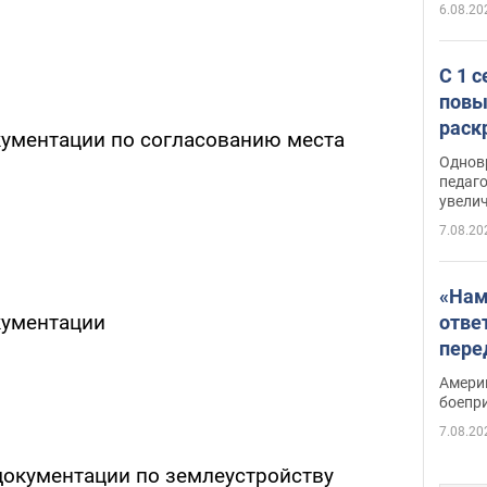
6.08.20
С 1 
повы
раск
кументации по согласованию места
Однов
педаг
увелич
7.08.20
«Нам
кументации
отве
пере
Patri
Амери
боепр
7.08.20
документации по землеустройству