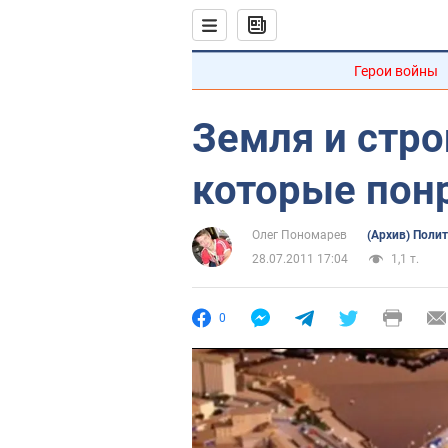
Герои войны
Земля и стро
которые пон
Олег Пономарев
(Архив) Поли
28.07.2011 17:04
1,1 т.
0