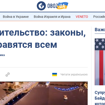
Война в Украине
Война Израиля и Ирана
VENETO
Россий
Важ
ительство: законы,
равятся всем
тика
Читати українською
Супр
Байд
кото