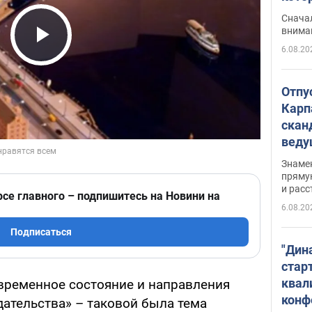
"агр
Сначал
внима
6.08.20
Play Video
Отпу
Карп
скан
вед
несп
Знаме
захе
пряму
и расс
рсе главного – подпишитесь на Новини на
6.08.20
Подписаться
"Дин
стар
квал
овременное состояние и направления
конф
ательства» – таковой была тема