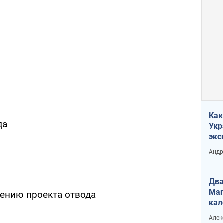
Как
да
Укр
экс
неф
Андр
Два
Маг
ению проекта отвода
кал
Алек