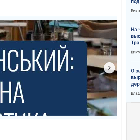
под
кри
Викт
лог
На 
выс
Тра
Викт
О з
выр
дер
что
Влад
Тер