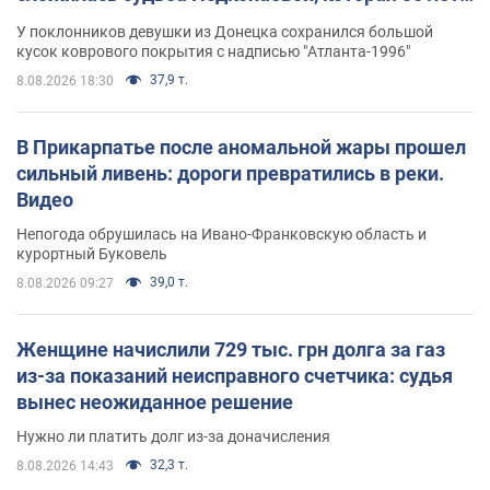
назад завоевала "золото" Олимпиады
У поклонников девушки из Донецка сохранился большой
кусок коврового покрытия с надписью "Атланта-1996"
37,9 т.
8.08.2026 18:30
В Прикарпатье после аномальной жары прошел
сильный ливень: дороги превратились в реки.
Видео
Непогода обрушилась на Ивано-Франковскую область и
курортный Буковель
39,0 т.
8.08.2026 09:27
Женщине начислили 729 тыс. грн долга за газ
из-за показаний неисправного счетчика: судья
вынес неожиданное решение
Нужно ли платить долг из-за доначисления
32,3 т.
8.08.2026 14:43