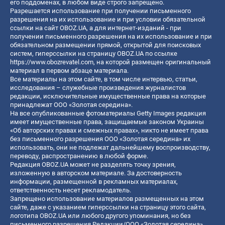
его поддоменах, в любом виде строго запрещено.
Разрешается использование при получении письменного
разрешения на их использование и при условии обязательной
ссылки на сайт OBOZ.UA, а для интернет-изданий - при
получении письменного разрешения на их использование и при
обязательном размещении прямой, открытой для поисковых
систем, гиперссылки на страницу OBOZ.UA по ссылке
https://www.obozrevatel.com
, на которой размещен оригинальный
материал в первом абзаце материала.
Все материалы на этом сайте, в том числе интервью, статьи,
исследования – служебные произведения журналистов
редакции, исключительные имущественные права на которые
принадлежат ООО «Золотая середина».
На все опубликованные фотоматериалы Getty Images редакция
имеет имущественные права, защищаемые законом Украины
«Об авторских правах и смежных правах», никто не имеет права
без письменного разрешения ООО «Золотая середина» их
использовать, они не подлежат дальнейшему воспроизводству,
переводу, распространению в любой форме.
Редакция OBOZ.UA может не разделять точку зрения,
изложенную в авторском материале. За достоверность
информации, размещенной в рекламных материалах,
ответственность несет рекламодатель.
Запрещено использование материалов размещенных на этом
сайте, даже с указанием гиперссылки на страницу этого сайта,
логотипа OBOZ.UA или любого другого упоминания, но без
письменного разрешения Редакции/ООО «Золотая середина»