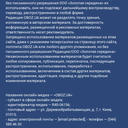
без письменного разрешения ООО «Золотая середина» их
использовать, они не подлежат дальнейшему воспроизводству,
переводу, распространению в любой форме.
Редакция OBOZ.UA может не разделять точку зрения,
изложенную в авторском материале. За достоверность
информации, размещенной в рекламных материалах,
ответственность несет рекламодатель.
Запрещено использование материалов размещенных на этом
сайте, даже с указанием гиперссылки на страницу этого сайта,
логотипа OBOZ.UA или любого другого упоминания, но без
письменного разрешения Редакции/ООО «Золотая середина»
Незаконным использованием материалов будет считаться:
любое копирование, публикация, перепечатка, последующее
распространение, использование, переработка с
использованием, включением в состав других материалов,
распространение, адаптация, перевод и другие подобные
изменения материала.
Название онлайн медиа — «OBOZ.UA»
- субъект в сфере онлайн медиа;
- идентификатор медиа — R40-06156;
- почтовый адрес — ул. Деревообрабатывающая, д. 7, г. Киев,
01013;
- адрес электронной почты —
[email protected]
; - телефон — (044)
585 46 20