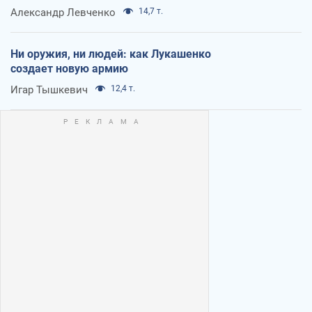
Александр Левченко
14,7 т.
Ни оружия, ни людей: как Лукашенко
создает новую армию
Игар Тышкевич
12,4 т.