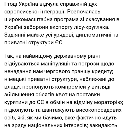
І тоді Україна відчула справжній дух
європейської інтеграції. Розпочалась
широкомасштабна програма зі скасування в
Україні заборони експорту лісу-кругляка.
Задіянні майже усі урядові, дипломатичні та
приватні структури ЄС.
Так, на найвищому державному рівні
відбуваються маніпуляції та погрози щодо
ненадання нам чергового траншу кредиту;
німецькі приватні структури, наближені до
влади, пропонують компроміси у вигляді
збільшення обсягів квот на поставки
курятини до ЄС в обмін на відміну мораторію;
підкопують та шантажують високопосадових
осіб, які, як ми бачимо, вже фактично йдуть
на зраду національних інтересів; закидають