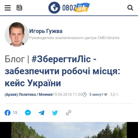
Игорь Гужва
Руководитель аналитического центра CMD-Ukraine
Блог |
#ЗберегтиЛіс -
забезпечити робочі місця:
кейс України
(Архив) Политика / Мнения
19.04.2018 11:30
5 минут
5,5 т.
15