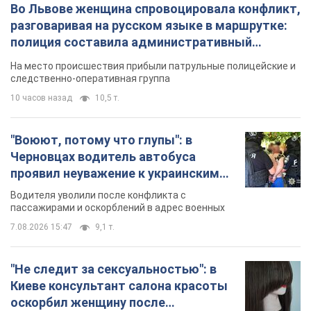
Во Львове женщина спровоцировала конфликт,
разговаривая на русском языке в маршрутке:
полиция составила административный
протокол. Видео
На место происшествия прибыли патрульные полицейские и
следственно-оперативная группа
10 часов назад
10,5 т.
"Воюют, потому что глупы": в
Черновцах водитель автобуса
проявил неуважение к украинским
военным и поплатился за это.
Водителя уволили после конфликта с
Видео
пассажирами и оскорблений в адрес военных
7.08.2026 15:47
9,1 т.
"Не следит за сексуальностью": в
Киеве консультант салона красоты
оскорбил женщину после