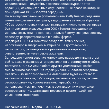
исследования – служебные произведения журналистов
редакции, исключительные имущественные права на которые
принадлежат ООО «Золотая середина».
На все опубликованные фотоматериалы Getty Images редакция
имеет имущественные права, защищаемые законом Украины
«Об авторских правах и смежных правах», никто не имеет права
без письменного разрешения ООО «Золотая середина» их
использовать, они не подлежат дальнейшему воспроизводству,
переводу, распространению в любой форме.
Редакция OBOZ.UA может не разделять точку зрения,
изложенную в авторском материале. За достоверность
информации, размещенной в рекламных материалах,
ответственность несет рекламодатель.
Запрещено использование материалов размещенных на этом
сайте, даже с указанием гиперссылки на страницу этого сайта,
логотипа OBOZ.UA или любого другого упоминания, но без
письменного разрешения Редакции/ООО «Золотая середина»
Незаконным использованием материалов будет считаться:
любое копирование, публикация, перепечатка, последующее
распространение, использование, переработка с
использованием, включением в состав других материалов,
распространение, адаптация, перевод и другие подобные
изменения материала.
Название онлайн медиа — «OBOZ.UA»