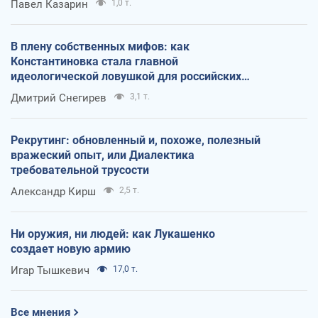
Павел Казарин
1,0 т.
В плену собственных мифов: как
Константиновка стала главной
идеологической ловушкой для российских
оккупантов
Дмитрий Снегирев
3,1 т.
Рекрутинг: обновленный и, похоже, полезный
вражеский опыт, или Диалектика
требовательной трусости
Александр Кирш
2,5 т.
Ни оружия, ни людей: как Лукашенко
создает новую армию
Игар Тышкевич
17,0 т.
Все мнения