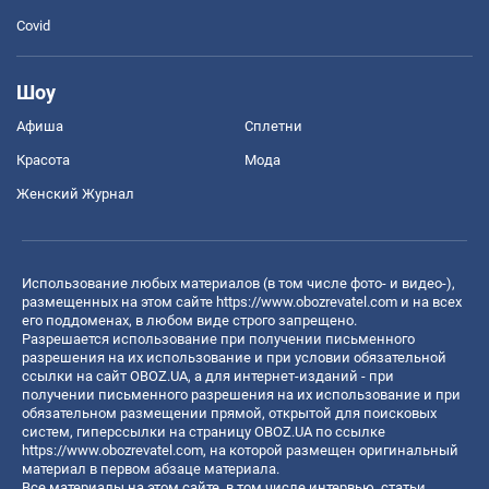
Covid
Шоу
Афиша
Сплетни
Красота
Мода
Женский Журнал
Использование любых материалов (в том числе фото- и видео-),
размещенных на этом сайте
https://www.obozrevatel.com
и на всех
его поддоменах, в любом виде строго запрещено.
Разрешается использование при получении письменного
разрешения на их использование и при условии обязательной
ссылки на сайт OBOZ.UA, а для интернет-изданий - при
получении письменного разрешения на их использование и при
обязательном размещении прямой, открытой для поисковых
систем, гиперссылки на страницу OBOZ.UA по ссылке
https://www.obozrevatel.com
, на которой размещен оригинальный
материал в первом абзаце материала.
Все материалы на этом сайте, в том числе интервью, статьи,