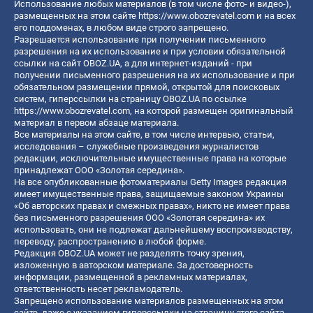
Использование любых материалов (в том числе фото- и видео-),
размещенных на этом сайте
https://www.obozrevatel.com
и на всех
его поддоменах, в любом виде строго запрещено.
Разрешается использование при получении письменного
разрешения на их использование и при условии обязательной
ссылки на сайт OBOZ.UA, а для интернет-изданий - при
получении письменного разрешения на их использование и при
обязательном размещении прямой, открытой для поисковых
систем, гиперссылки на страницу OBOZ.UA по ссылке
https://www.obozrevatel.com
, на которой размещен оригинальный
материал в первом абзаце материала.
Все материалы на этом сайте, в том числе интервью, статьи,
исследования – служебные произведения журналистов
редакции, исключительные имущественные права на которые
принадлежат ООО «Золотая середина».
На все опубликованные фотоматериалы Getty Images редакция
имеет имущественные права, защищаемые законом Украины
«Об авторских правах и смежных правах», никто не имеет права
без письменного разрешения ООО «Золотая середина» их
использовать, они не подлежат дальнейшему воспроизводству,
переводу, распространению в любой форме.
Редакция OBOZ.UA может не разделять точку зрения,
изложенную в авторском материале. За достоверность
информации, размещенной в рекламных материалах,
ответственность несет рекламодатель.
Запрещено использование материалов размещенных на этом
сайте, даже с указанием гиперссылки на страницу этого сайта,