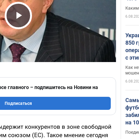
Каким
6.08.20
Play Video
Укра
850 
опер
с эт
Как не
мошен
6.08.20
рсе главного – подпишитесь на Новини на
Самы
Подписаться
футб
заби
на 1
ыдержит конкурентов в зоне свободной
Виде
Поеди
им союзом (ЕС). Такое мнение сегодня