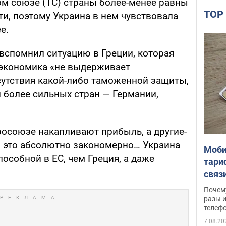
ом союзе (ТС) страны более-менее равны
TO
и, поэтому Украина в нем чувствовала
е.
 вспомнил ситуацию в Греции, которая
е экономика «не выдерживает
сутствия какой-либо таможенной защиты,
 более сильных стран — Германии,
росоюзе накапливают прибыль, а другие-
у, это абсолютно закономерно… Украина
Моби
пособной в ЕС, чем Греция, а даже
тари
связ
жало
Почем
разы и
телеф
7.08.20