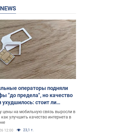
P NEWS
льные операторы подняли
фы "до предела", но качество
и ухудшилось: стоит ли
ваться на цены
у цены на мобильную связь выросли в
 как улучшить качество интернета в
оне
23,1 т.
26 12:00