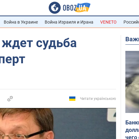
Война в Украине
Война Израиля и Ирана
VENETO
Россий
Важ
 ждет судьба
перт
Читати українською
Банк
долл
чего