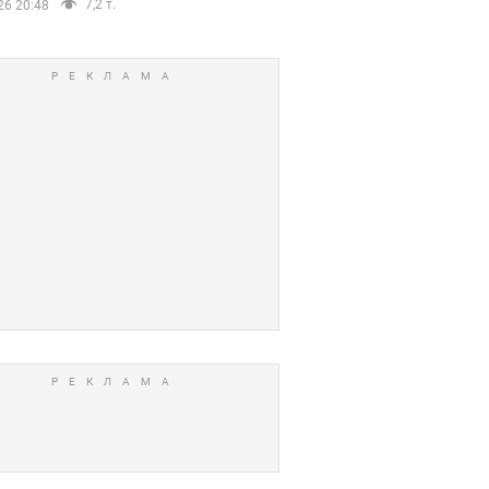
7,2 т.
26 20:48