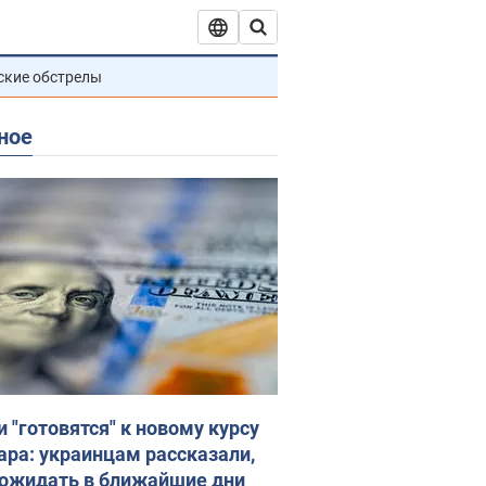
ские обстрелы
ное
и "готовятся" к новому курсу
ара: украинцам рассказали,
 ожидать в ближайшие дни