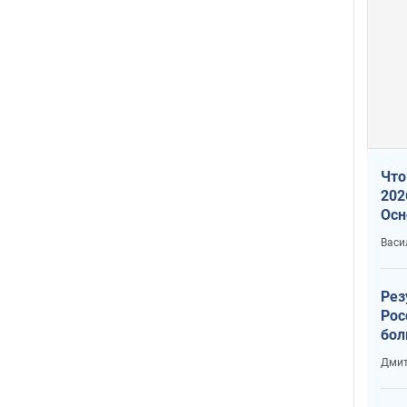
Что
202
Осн
нов
Васи
Рез
Рос
бол
Дмит