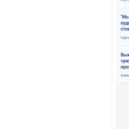
"Мы
худ
сто
отч
Серг
рак
Вых
три
про
хок
Алек