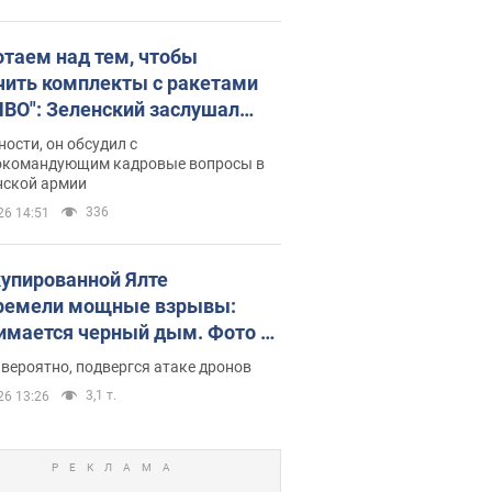
отаем над тем, чтобы
чить комплекты с ракетами
ПВО": Зеленский заслушал
ад Драпатого и объявил о
ности, он обсудил с
х мерах
окомандующим кадровые вопросы в
нской армии
336
26 14:51
купированной Ялте
ремели мощные взрывы:
имается черный дым. Фото и
о
 вероятно, подвергся атаке дронов
3,1 т.
26 13:26