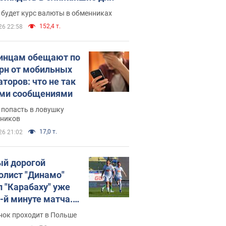
 будет курс валюты в обменниках
152,4 т.
26 22:58
инцам обещают по
грн от мобильных
аторов: что не так
ими сообщениями
 попасть в ловушку
ников
17,0 т.
26 21:02
й дорогой
олист "Динамо"
л "Карабаху" уже
0-й минуте матча.
о
нок проходит в Польше