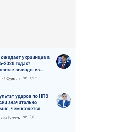
 ожидает украинцев в
6-2028 годах?
овные выводы из
ых прогнозов от НБУ
1,9 т.
лий Фурман
ультат ударов по НПЗ
сии значительно
ьше, чем кажется
2,0 т.
рий Томчук