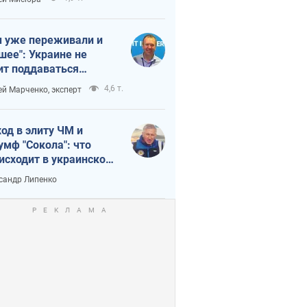
 уже переживали и
шее": Украине не
ит поддаваться
аянию из-за
4,6 т.
ей Марченко, эксперт
етного террора
од в элиту ЧМ и
умф "Сокола": что
исходит в украинском
кее
сандр Липенко