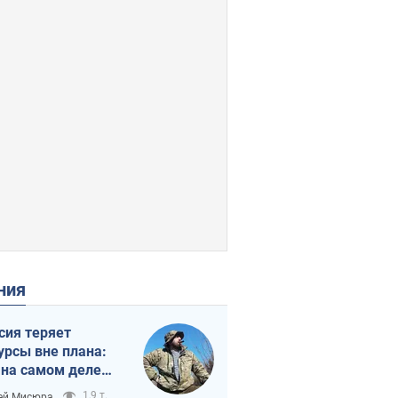
ения
сия теряет
урсы вне плана:
 на самом деле
тует темп войны
1,9 т.
ей Мисюра