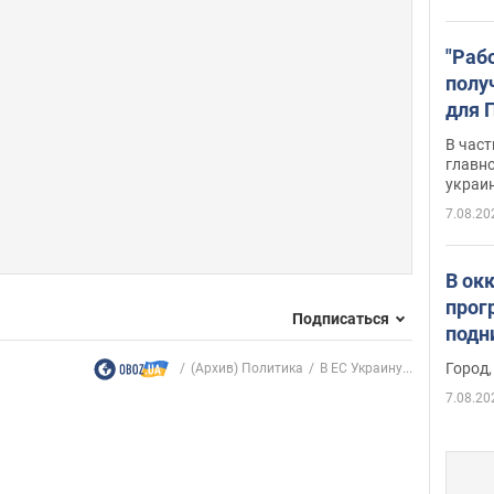
"Раб
полу
для 
докл
В част
новы
главн
украи
7.08.20
В ок
прог
Подписаться
подн
виде
Город,
(Архив) Политика
В ЕС Украину...
7.08.20