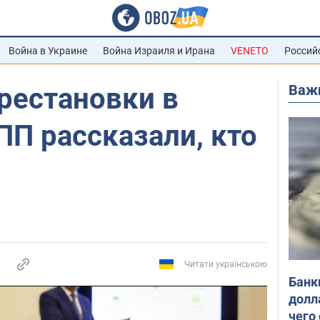
Война в Украине
Война Израиля и Ирана
VENETO
Россий
Важ
рестановки в
ПП рассказали, кто
Читати українською
Банк
долл
чего