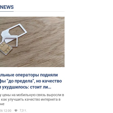
P NEWS
льные операторы подняли
фы "до предела", но качество
и ухудшилось: стоит ли
ваться на цены
у цены на мобильную связь выросли в
 как улучшить качество интернета в
оне
7,3 т.
26 12:00