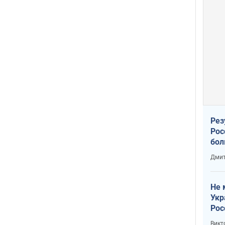
Рез
Рос
бол
Дмит
Не 
Укр
Рос
Викт