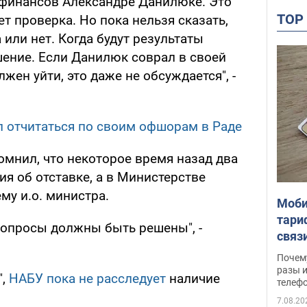
 финансов Александре Данилюке. Это
TO
ет проверка. Но пока нельзя сказать,
 или нет. Когда будут результаты
ешение. Если Данилюк соврал в своей
лжен уйти, это даже не обсуждается", -
 отчитаться по своим офшорам в Раде
омнил, что некоторое время назад два
я об отставке, а в Министерстве
му и.о. министра.
Моби
тари
вопросы должны быть решены", -
связ
жало
Почем
разы и
",
НАБУ пока не расследует
наличие
телеф
7.08.20