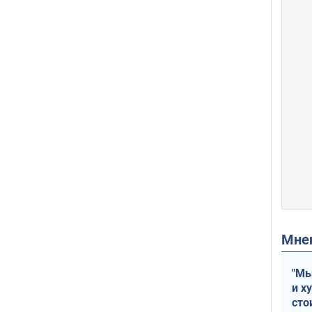
Мн
"Мы
и х
сто