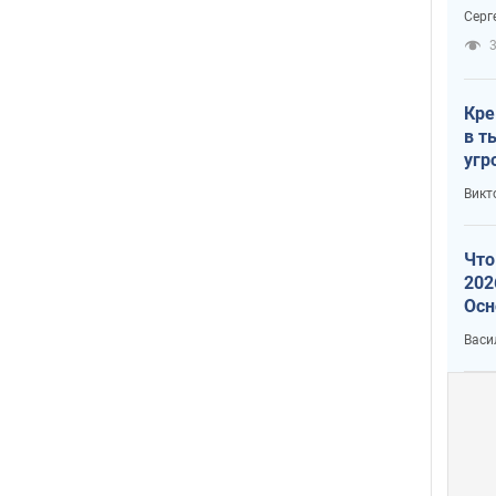
отч
Серг
рак
3
Кре
в т
угр
лог
Викт
Что
202
Осн
нов
Васи