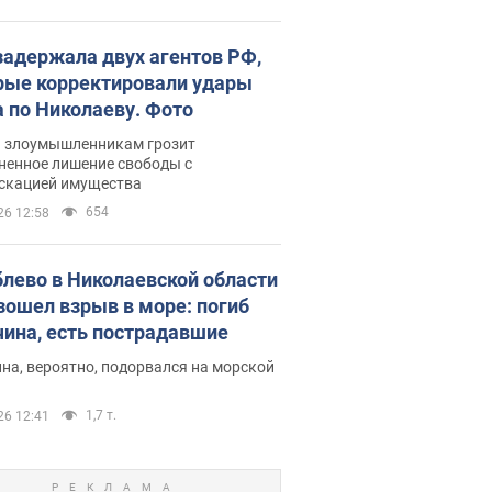
задержала двух агентов РФ,
рые корректировали удары
а по Николаеву. Фото
ь злоумышленникам грозит
ненное лишение свободы с
скацией имущества
654
26 12:58
блево в Николаевской области
зошел взрыв в море: погиб
ина, есть пострадавшие
на, вероятно, подорвался на морской
1,7 т.
26 12:41