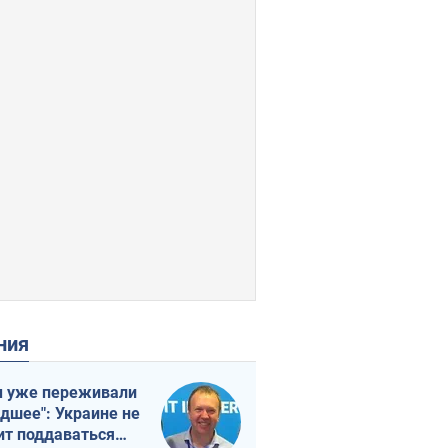
ения
 уже переживали
удшее": Украине не
ит поддаваться