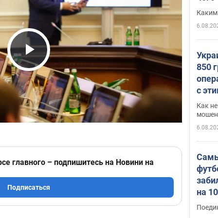
Каким
6.08.20
Укра
Play Video
850 
опер
с эт
Как не
мошен
6.08.20
Самы
рсе главного – подпишитесь на Новини на
футб
заби
Подписаться
на 1
Виде
Поеди