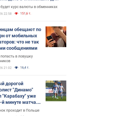
 будет курс валюты в обменниках
151,6 т.
26 22:58
инцам обещают по
грн от мобильных
аторов: что не так
ими сообщениями
 попасть в ловушку
ников
16,4 т.
26 21:02
й дорогой
олист "Динамо"
л "Карабаху" уже
0-й минуте матча.
о
нок проходит в Польше