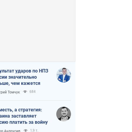
ультат ударов по НПЗ
сии значительно
ьше, чем кажется
684
рий Томчук
месть, а стратегия:
аина заставляет
сию платить за войну
1,9 т.
ор Андрусив