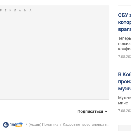
СБУ 
кото
враг
Тепер
пожиз
конфи
7.08.20
В Ко
прои
мужч
Мужчи
мине
7.08.20
Подписаться
(Архив) Политика
Кадровые перестановки в...