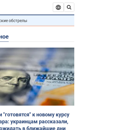
ские обстрелы
ное
и "готовятся" к новому курсу
ара: украинцам рассказали,
 ожидать в ближайшие дни