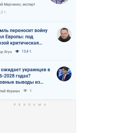
аянию из-за
ей Марченко, эксперт
етного террора
,5 т.
мль переносит войну
ыл Европы: под
озой критическая
истика
13,4 т.
ор Ягун
 ожидает украинцев в
6-2028 годах?
овные выводы из
ых прогнозов от НБУ
6
лий Фурман