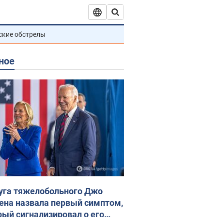
ские обстрелы
ное
уга тяжелобольного Джо
ена назвала первый симптом,
рый сигнализировал о его