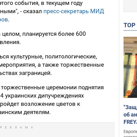
того события, в текущем году
ными", - сказал
пресс-секретарь МИД
ров
.
TO
 целом, планируется более 600
вления.
ться культурные, политологические,
ероприятия, а также торжественные
ьствах заграницей.
ы торжественные церемонии поднятия
84 украинских дипучреждениях
 пройдет возложение цветов к
"Защ
аинским деятелям.
об а
FREY
подд
Европ
совме