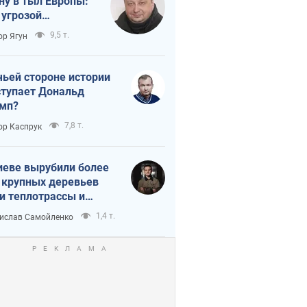
ну в тыл Европы:
 угрозой
тическая
9,5 т.
ор Ягун
истика
чьей стороне истории
тупает Дональд
мп?
7,8 т.
ор Каспрук
иеве вырубили более
 крупных деревьев
и теплотрассы и
реки Генплану
1,4 т.
ислав Самойленко