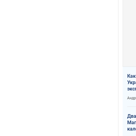
Как
Укр
экс
неф
Андр
Два
Маг
кал