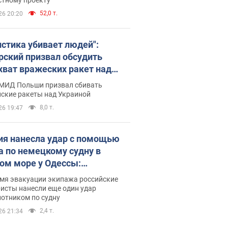
52,0 т.
26 20:20
истика убивает людей":
рский призвал обсудить
хват вражеских ракет над
иной
 МИД Польши призвал сбивать
йские ракеты над Украиной
8,0 т.
26 19:47
ия нанесла удар с помощью
а по немецкому судну в
ом море у Одессы:
обности
емя эвакуации экипажа российские
исты нанесли еще один удар
лотником по судну
2,4 т.
26 21:34