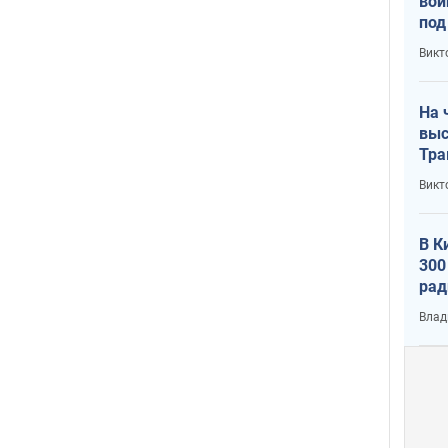
вой
под
кри
Викт
лог
На 
выс
Тра
Викт
В К
300
рад
воп
Влад