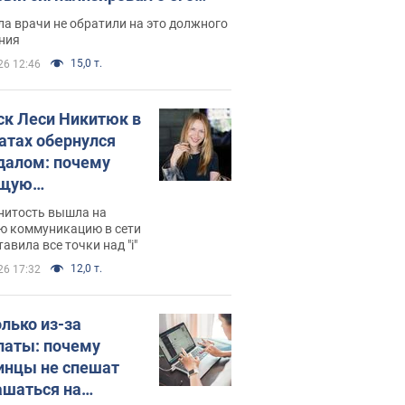
ессивном" раке
а врачи не обратили на это должного
ния
15,0 т.
26 12:46
ск Леси Никитюк в
атах обернулся
далом: почему
ущую
раведливо
нитость вышла на
йтили
ю коммуникацию в сети
тавила все точки над "i"
12,0 т.
26 17:32
олько из-за
латы: почему
инцы не спешат
ашаться на