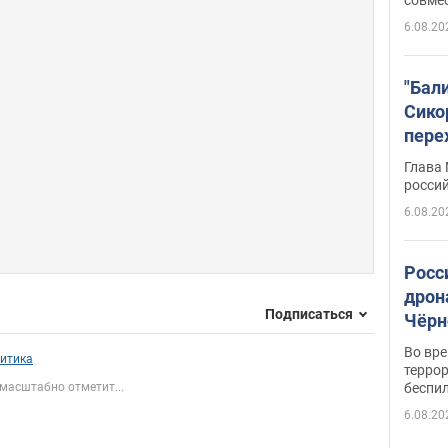
6.08.20
"Бал
Сико
пере
Укра
Глава
росси
6.08.20
Росс
дрон
Подписаться
Чёрн
подр
Во вр
итика
террор
масштабно отметит...
беспи
6.08.20