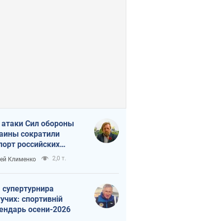
 атаки Сил обороны
аины сократили
порт российских
тепродуктов
2,0 т.
ей Клименко
 супертурнира
учих: спортивній
ендарь осени-2026