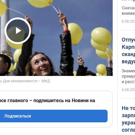
"агр
Сначал
внима
6.08.20
Play Video
Отпу
Карп
скан
вед
несп
Знаме
захе
пряму
и расс
6.08.20
рсе главного – подпишитесь на Новини на
Не т
зарп
Подписаться
укра
согл