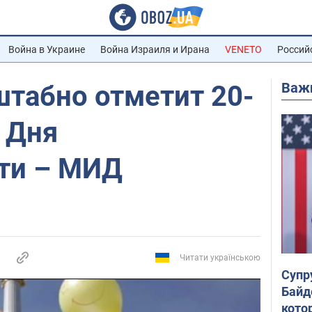
Война в Украине
Война Израиля и Ирана
VENETO
Россий
Важ
штабно отметит 20-
 Дня
ти – МИД
Читати українською
Супр
Байд
кото