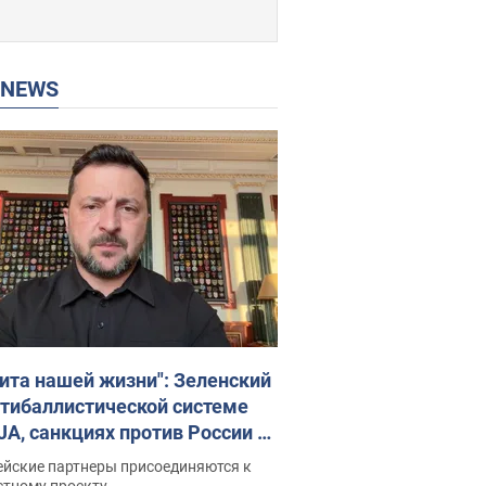
P NEWS
ита нашей жизни": Зеленский
нтибаллистической системе
JA, санкциях против России и
ержке аграриев. Видео
ейские партнеры присоединяются к
стному проекту