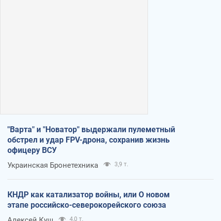
"Варта" и "Новатор" выдержали пулеметный
обстрел и удар FPV-дрона, сохранив жизнь
офицеру ВСУ
Украинская Бронетехника
3,9 т.
КНДР как катализатор войны, или О новом
этапе российско-северокорейского союза
Алексей Кущ
4,0 т.