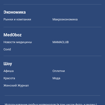
Экономика
Рынки и компании
Mакроэкономика
MedOboz
Новости медицины
MAMACLUB
Covid
Шоу
Афиша
Сплетни
Красота
Мода
Женский Журнал
Использование любых материалов (в том числе фото- и видео-),