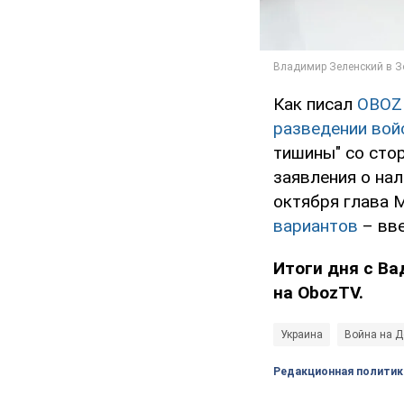
Как писал
OBOZ
разведении вой
тишины" со сто
заявления о нал
октября глава
вариантов
– вве
Итоги дня с В
на
ObozTV
.
Украина
Война на Д
Редакционная политик