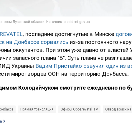
REVATEL
, последние достигнутые в Минске
догов
ск на Донбассе сорвались
из-за постоянного нар
роны оккупантов. При этом уже давно от властей 
ичии запасного плана "Б". Суть плана не разглашае
 МИД Украины
Вадим Пристайко озвучил один из 
сти миротворцев ООН на территорию Донбасса.
адимом Колодийчуком смотрите ежедневно по бу
онбассе
Прямая трансляция
Эфиры Obozrevatel TV
Отвод войск на
а