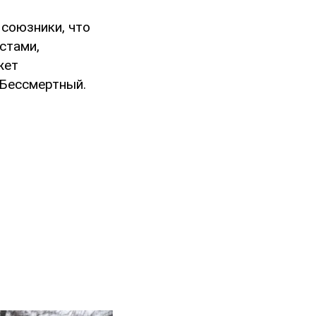
 союзники, что
стами,
жет
 Бессмертный.