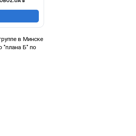
 OBOZ.UA в
группе в Минске
 "плана Б" по