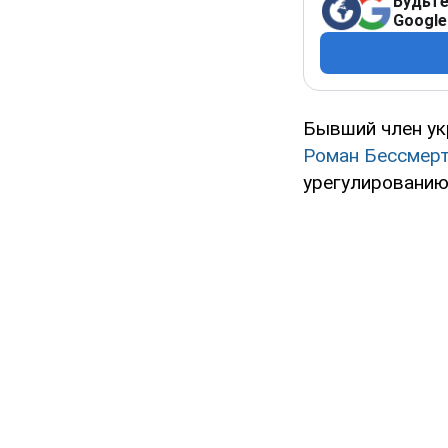
Будьте
Google
Бывший член ук
Роман Бессмер
урегулировани