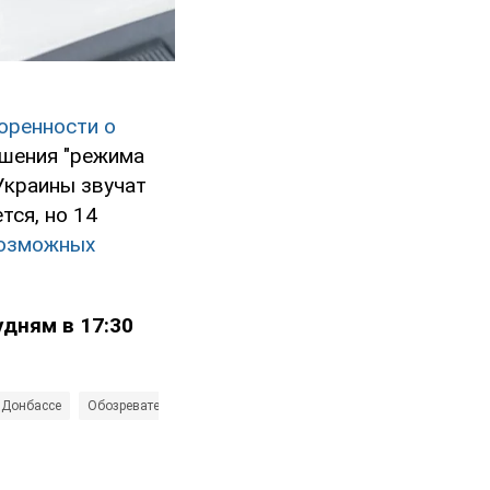
оренности о
ушения "режима
Украины звучат
тся, но 14
возможных
дням в 17:30
 Донбассе
Обозреватель TV
Война в Украине
Офис президента