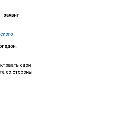
 – заявил
нского
орпедой,
иктовать свой
та со стороны