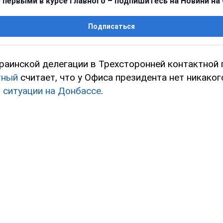
 первыми в курсе главного – подпишитесь на Новини на
Подписаться
раинской делегации в Трехсторонней контактной 
тный
считает, что у Офиса президента нет никакого
ю
ситуации на Донбассе
.