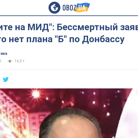
те на МИД": Бессмертный заяв
о нет плана "Б" по Донбассу
тика
0
16,0 т.