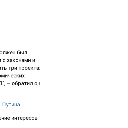
должен был
 с законами и
ть три проекта:
омических
", – обратил он
ь Путина
ение интересов