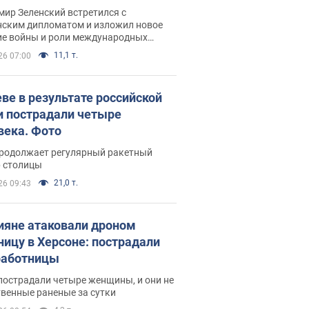
рвью с Безсмертным
ир Зеленский встретился с
нским дипломатом и изложил новое
ие войны и роли международных
ров в борьбе с Россией
11,1 т.
26 07:00
еве в результате российской
и пострадали четыре
века. Фото
продолжает регулярный ракетный
р столицы
21,0 т.
26 09:43
ияне атаковали дроном
ницу в Херсоне: пострадали
аботницы
пострадали четыре женщины, и они не
венные раненые за сутки