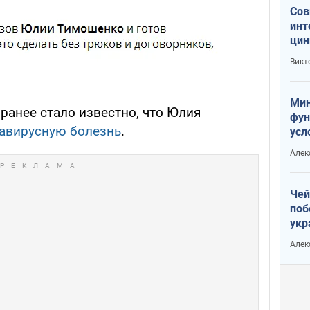
Сов
инт
цин
или
Викт
Тра
Мин
, ранее стало известно, что Юлия
фун
авирусную болезнь
.
усл
вое
Алек
Чей
поб
укр
чин
Алек
наз