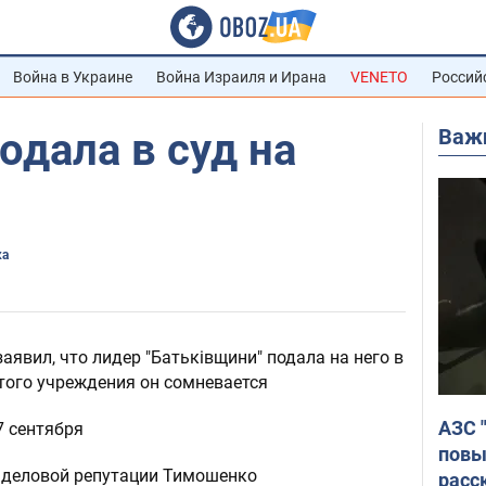
Война в Украине
Война Израиля и Ирана
VENETO
Россий
Важ
дала в суд на
ка
явил, что лидер "Батьківщини" подала на него в
этого учреждения он сомневается
АЗС 
7 сентября
повы
и деловой репутации Тимошенко
расс