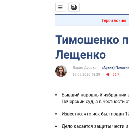
Герои войны
Тимошенко по
Лещенко
Дарья Дурова
(Архив) Полити
19.09.2020 18:29
56,7 т.
Бывший народный избранник за
Печерский суд, а в честности 
Известно, что иск был подан 1
Дело касается защиты чести 