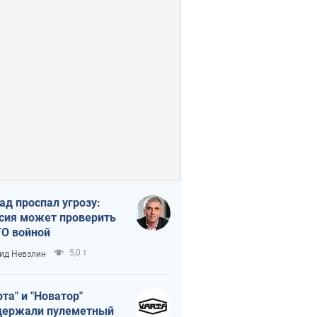
ад проспал угрозу:
сия может проверить
О войной
5,0 т.
ид Невзлин
рта" и "Новатор"
ержали пулеметный