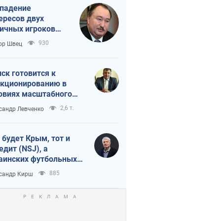
падение
ересов двух
ичных игроков
 тайный план
930
ор Швец
мпа и Путина?
ск готовится к
кционированию в
овиях масштабного
нного кризиса
2,6 т.
сандр Левченко
 будет Крым, тот и
едит (NSJ), а
аинских футбольных
овников могут
885
сандр Кирш
вать убийцами