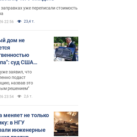
 заправках уже переписали стоимость
ва
23,4 т.
26 22:56
ый дом не
ется
твенностью
па": суд США
становил
уже заявил, что
ительство
ленно подаст
цию, назвав это
ного зала
ным решением"
мостью 400 млн
2,6 т.
26 23:54
аров
а меняет не только
ику: в НГУ
зали инженерные