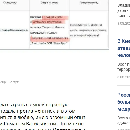
Инте
Владим
украи
виден
партне
8.08.20
В Ки
атак
чело
Враг 
терро
8.08.20
Росс
боль
медр
Всего 
единст