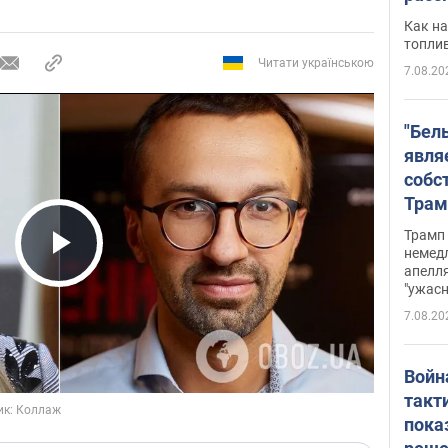
Как на
топли
Читати українською
7.08.20
"Бел
явля
собс
Трам
прио
Трамп 
стро
немед
Play Video
апелля
баль
"ужас
стои
7.08.20
долл
Войн
такт
пока