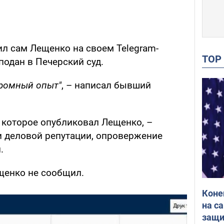
ил сам Лещенко на своем Telegram-
TO
 подан в Печерский суд.
громный опыт"
, – написал бывший
, которое опубликовал Лещенко, –
 и деловой репутации, опровержение
.
ещенко не сообщил.
Коне
на с
защи