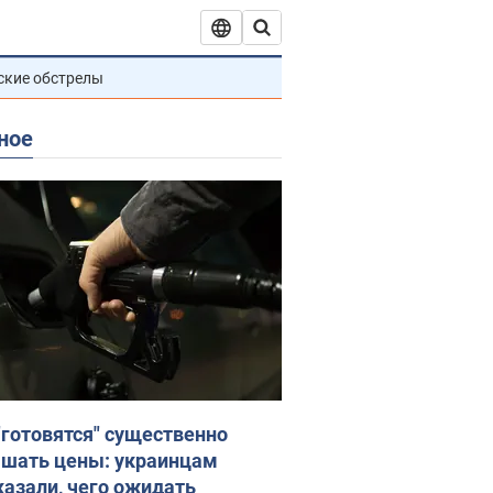
ские обстрелы
ное
"готовятся" существенно
шать цены: украинцам
казали, чего ожидать